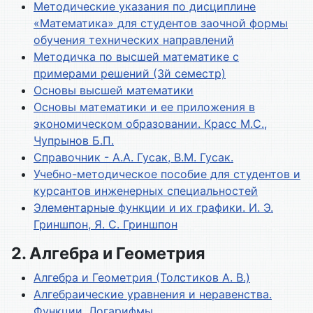
Методические указания по дисциплине
«Математика» для студентов заочной формы
обучения технических направлений
Методичка по высшей математике с
примерами решений (3й семестр)
Основы высшей математики
Основы математики и ее приложения в
экономическом образовании. Красс М.С.,
Чупрынов Б.П.
Справочник - А.А. Гусак, В.М. Гусак.
Учебно-методическое пособие для студентов и
курсантов инженерных специальностей
Элементарные функции и их графики. И. Э.
Гриншпон, Я. С. Гриншпон
2. Алгебра и Геометрия
Алгебра и Геометрия (Толстиков А. В.)
Алгебраические уравнения и неравенства.
Функции. Логарифмы.