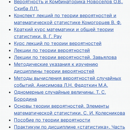
Вероятность и Комбинаторика Новоселов О.В.,
Скиба Л.П.
Конспект лекций по теории вероятностей и
математической статистике Комогорцев В. Ф.
Краткий курс математики и общей теории
статистики. В. Г. Рау
Курс лекций по теории вероятностей
Лекции по теории вероятностей
Лекции по теории вероятностей, Завьялова
Методические указания к изучению
дисциплины теории вероятностей
Методы вычисления вероятностей случайных
событий. Анисимова Л.Н. Федоткин М.А.
Одномерные случайные величины. Т. С.
Бородина
Основы теории вероятностей. Элементы
математической статистики. С. И. Колесникова
Пособие по теории вероятности
Практикум по дисциплине «статистика». Часть