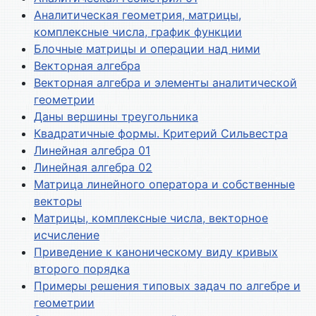
Аналитическая геометрия, матрицы,
комплексные числа, график функции
Блочные матрицы и операции над ними
Векторная алгебра
Векторная алгебра и элементы аналитической
геометрии
Даны вершины треугольника
Квадратичные формы. Критерий Сильвестра
Линейная алгебра 01
Линейная алгебра 02
Матрица линейного оператора и собственные
векторы
Матрицы, комплексные числа, векторное
исчисление
Приведение к каноническому виду кривых
второго порядка
Примеры решения типовых задач по алгебре и
геометрии