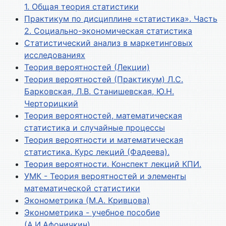
1. Общая теория статистики
Практикум по дисциплине «статистика». Часть
2. Социально-экономическая статистика
Статистический анализ в маркетинговых
исследованиях
Теория вероятностей (Лекции)
Теория вероятностей (Практикум) Л.С.
Барковская, Л.В. Станишевская, Ю.Н.
Черторицкий
Теория вероятностей, математическая
статистика и случайные процессы
Теория вероятности и математическая
статистика. Курс лекций (Фадеева).
Теория вероятности. Конспект лекций КПИ.
УМК - Теория вероятностей и элементы
математической статистики
Эконометрика (М.А. Кривцова)
Эконометрика - учебное пособие
(А.И.Афоничкин)