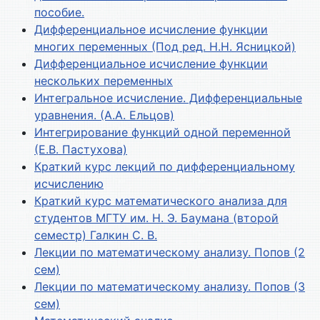
пособие.
Дифференциальное исчисление функции
многих переменных (Под ред. Н.Н. Ясницкой)
Дифференциальное исчисление функции
нескольких переменных
Интегральное исчисление. Дифференциальные
уравнения. (А.А. Ельцов)
Интегрирование функций одной переменной
(Е.В. Пастухова)
Краткий курс лекций по дифференциальному
исчислению
Краткий курс математического анализа для
студентов МГТУ им. Н. Э. Баумана (второй
семестр) Галкин С. В.
Лекции по математическому анализу. Попов (2
сем)
Лекции по математическому анализу. Попов (3
сем)