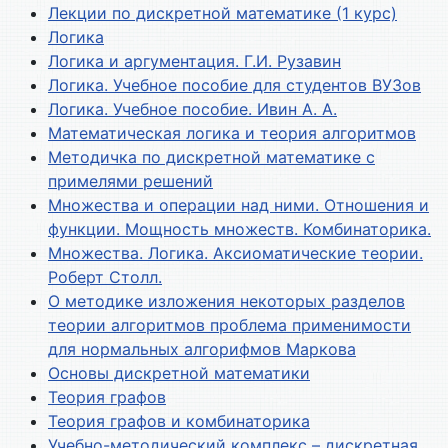
Лекции по дискретной математике (1 курс)
Логика
Логика и аргументация. Г.И. Рузавин
Логика. Учебное пособие для студентов ВУЗов
Логика. Учебное пособие. Ивин А. А.
Математическая логика и теория алгоритмов
Методичка по дискретной математике с
примелями решений
Множества и операции над ними. Отношения и
функции. Мощность множеств. Комбинаторика.
Множества. Логика. Аксиоматические теории.
Роберт Столл.
О методике изложения некоторых разделов
теории алгоритмов проблема применимости
для нормальных алгорифмов Маркова
Основы дискретной математики
Теория графов
Теория графов и комбинаторика
Учебно-методический комплекс – дискретная