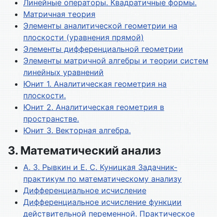
Линейные операторы. Квадратичные формы.
Матричная теория
Элементы аналитической геометрии на
плоскости (уравнения прямой)
Элементы дифференциальной геометрии
Элементы матричной алгебры и теории систем
линейных уравнений
Юнит 1. Аналитическая геометрия на
плоскости.
Юнит 2. Аналитическая геометрия в
пространстве.
Юнит 3. Векторная алгебра.
3. Математический анализ
А. З. Рывкин и Е. С. Куницкая Задачник-
практикум по математическому анализу
Дифференциальное исчисление
Дифференциальное исчисление функции
действительной переменной. Практическое