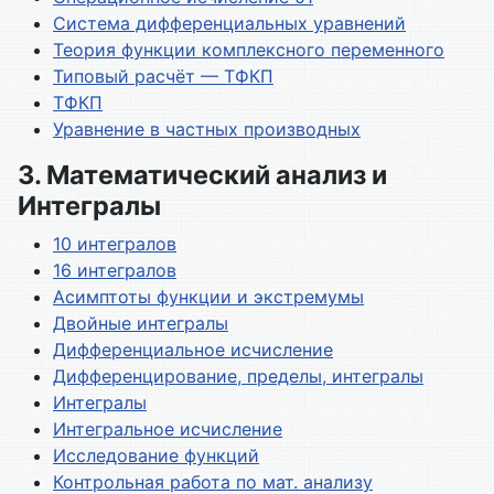
Система дифференциальных уравнений
Теория функции комплексного переменного
Типовый расчёт — ТФКП
ТФКП
Уравнение в частных производных
3. Математический анализ и
Интегралы
10 интегралов
16 интегралов
Асимптоты функции и экстремумы
Двойные интегралы
Дифференциальное исчисление
Дифференцирование, пределы, интегралы
Интегралы
Интегральное исчисление
Исследование функций
Контрольная работа по мат. анализу