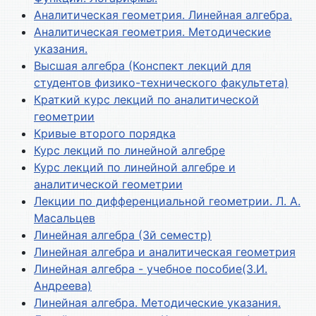
Аналитическая геометрия. Линейная алгебра.
Аналитическая геометрия. Методические
указания.
Высшая алгебра (Конспект лекций для
студентов физико-технического факультета)
Краткий курс лекций по аналитической
геометрии
Кривые второго порядка
Курс лекций по линейной алгебре
Курс лекций по линейной алгебре и
аналитической геометрии
Лекции по дифференциальной геометрии. Л. А.
Масальцев
Линейная алгебра (3й семестр)
Линейная алгебра и аналитическая геометрия
Линейная алгебра - учебное пособие(З.И.
Андреева)
Линейная алгебра. Методические указания.