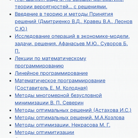
теории вероятностей... с решениями.
Введение в теорию и методы Принятия
решений (Дмитриенко В.Д., Кравец В.А., Леонов
С.Ю.)
Исследование операций в экономике-модели,
задачи, решения. Афанасьев М.Ю., Суворов Б.
П.
Лекции по математическому
программированию
Линейное программирование
Математическое программирование
(Составитель Е. М. Колодная)
Методы многомерной безусловной
минимизации В. П. Северин
Методы оптимальных решений (Астахова И.С.)
Методы оптимальных решений. М.А.Козлова
Методы оптимизации. Некрасова М. Г.
Методы оптимитизации