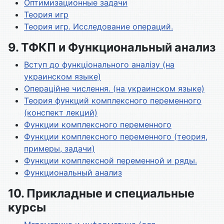
Оптимизационные задачи
Теория игр
Теория игр. Исследование операций.
9. ТФКП и Функциональный анализ
Вступ до функціонального аналізу (на
украинском языке)
Операційне числення. (на украинском языке)
Теория функций комплексного переменного
(конспект лекций)
Функции комплексного переменного
Функции комплексного переменного (теория,
примеры, задачи)
Функции комплексной переменной и ряды.
Функциональный анализ
10. Прикладные и специальные
курсы