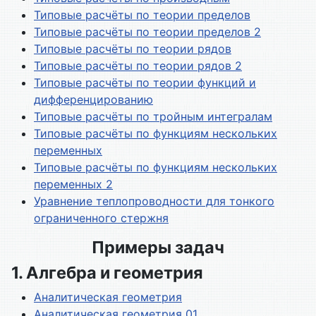
Типовые расчёты по теории пределов
Типовые расчёты по теории пределов 2
Типовые расчёты по теории рядов
Типовые расчёты по теории рядов 2
Типовые расчёты по теории функций и
дифференцированию
Типовые расчёты по тройным интегралам
Типовые расчёты по функциям нескольких
переменных
Типовые расчёты по функциям нескольких
переменных 2
Уравнение теплопроводности для тонкого
ограниченного стержня
Примеры задач
1. Алгебра и геометрия
Аналитическая геометрия
Аналитическая геометрия 01