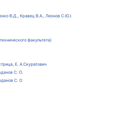
ко В.Д., Кравец В.А., Леонов С.Ю.)
технического факультета)
стрица, Е. А.Скуратович
данов С. О.
рданов С. О