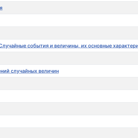
я
 Случайные события и величины, их основные характер
ений случайных величин