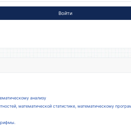
Войти
атематическому анализу
ятностей, математической статистике, математическому прогр
арифмы.