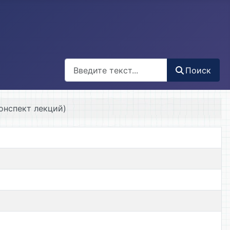
Поиск
Поиск
онспект лекций)