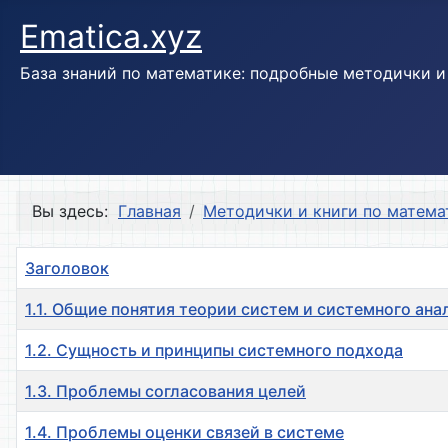
Ematica.xyz
База знаний по математике: подробные методички 
Вы здесь:
Главная
Методички и книги по матема
Заголовок
1.1. Общие понятия теории систем и системного ана
1.2. Сущность и принципы системного подхода
1.3. Проблемы согласования целей
1.4. Проблемы оценки связей в системе