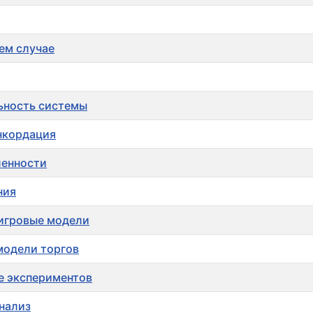
ем случае
ьность системы
онкордация
ленности
ния
 игровые модели
модели торгов
е экспериментов
нализ