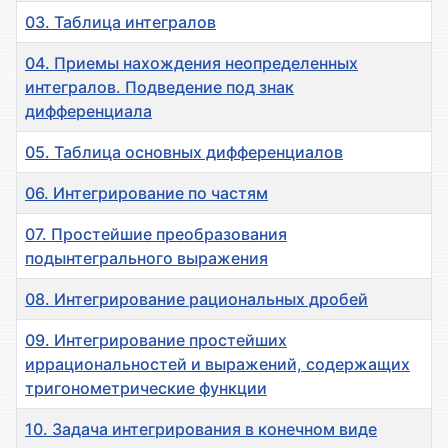
03. Таблица интегралов
04. Приемы нахождения неопределенных
интегралов. Подведение под знак
дифференциала
05. Таблица основных дифференциалов
06. Интегрирование по частям
07. Простейшие преобразования
подынтегрального выражения
08. Интегрирование рациональных дробей
09. Интегрирование простейших
иррациональностей и выражений, содержащих
тригонометрические функции
10. Задача интегрирования в конечном виде