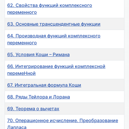
62. Свойства функций комплексного
переменного
63. Основные трансцендентные функции
64. Производная функций комплексного
переменного
65. Условия Коши – Римана
66. Интегрирование функций комплексной
перемеНной
67. Интегральная формула Коши
68. Ряды Тейлора и Лорана
69. Теорема о вычетах
70. Операционное исчисление. Преобразование
Лапласа