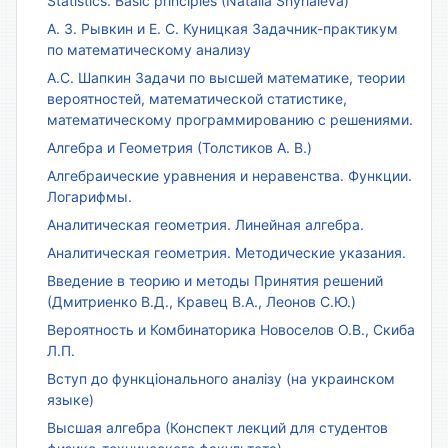
Statistics. Basic principles (Natalia Shyriaieva)
А. З. Рывкин и Е. С. Куницкая Задачник-практикум
по математическому анализу
А.С. Шапкин Задачи по высшей математике, теории
вероятностей, математической статистике,
математическому программированию с решениями.
Алгебра и Геометрия (Толстиков А. В.)
Алгебраические уравнения и неравенства. Функции.
Логарифмы.
Аналитическая геометрия. Линейная алгебра.
Аналитическая геометрия. Методические указания.
Введение в теорию и методы Принятия решений
(Дмитриенко В.Д., Кравец В.А., Леонов С.Ю.)
Вероятность и Комбинаторика Новоселов О.В., Скиба
Л.П.
Вступ до функціонального аналізу (на украинском
языке)
Высшая алгебра (Конспект лекций для студентов