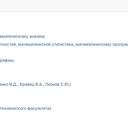
атематическому анализу
ятностей, математической статистике, математическому прогр
арифмы.
ко В.Д., Кравец В.А., Леонов С.Ю.)
технического факультета)