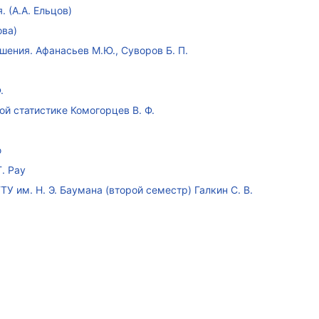
 (А.А. Ельцов)
ова)
ения. Афанасьев М.Ю., Суворов Б. П.
.
ой статистике Комогорцев В. Ф.
ю
. Рау
У им. Н. Э. Баумана (второй семестр) Галкин С. В.