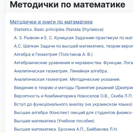
Методички по математике
Методички и книги по математике
Statistics. Basic principles (Natalia Shyriaieva)
А. З. Рывкин и Е. С. Куницкая Задачник-практикум по м
А.С. Шапкин Задачи по высшей математике, теории веро
Алгебра и Геометрия (Толстиков А. В.)
Алгебраические уравнения и неравенства. Функции. Лог
Аналитическая геометрия. Линейная алгебра.
Аналитическая геометрия. Методические указания.
Введение в теорию и методы Принятия решений (Дмитриен
Вероятность и Комбинаторика Новоселов О.В., Скиба Л.П.
Вступ до функціонального аналізу (на украинском языке)
Высшая алгебра (Конспект лекций для студентов физико-
Высшая математика (Учебное пособие)
Высшая математика. Ерохина А.П., Байбакова Л.Н.