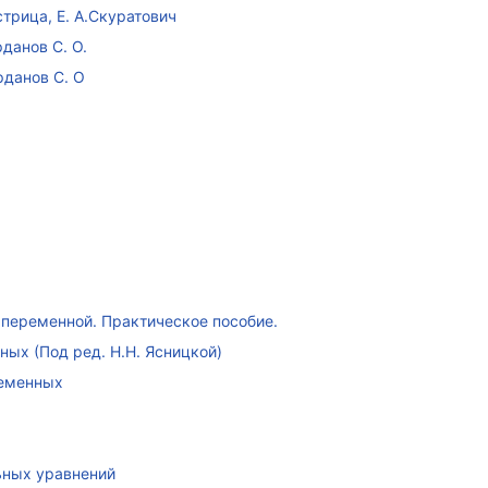
стрица, Е. А.Скуратович
данов С. О.
рданов С. О
переменной. Практическое пособие.
ых (Под ред. Н.Н. Ясницкой)
ременных
ных уравнений