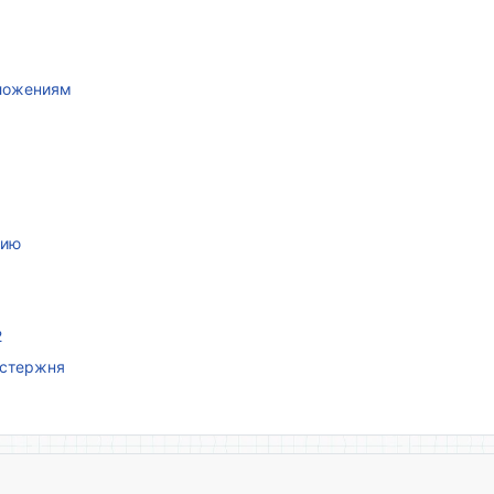
иложениям
нию
2
 стержня