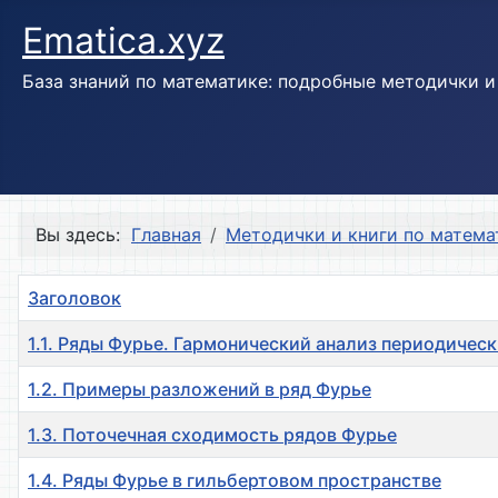
Ematica.xyz
База знаний по математике: подробные методички 
Вы здесь:
Главная
Методички и книги по матема
Заголовок
1.1. Ряды Фурье. Гармонический анализ периодичес
1.2. Примеры разложений в ряд Фурье
1.3. Поточечная сходимость рядов Фурье
1.4. Ряды Фурье в гильбертовом пространстве