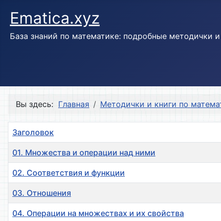
Ematica.xyz
База знаний по математике: подробные методички 
Вы здесь:
Главная
Методички и книги по матема
Заголовок
01. Множества и операции над ними
02. Соответствия и функции
03. Отношения
04. Операции на множествах и их свойства