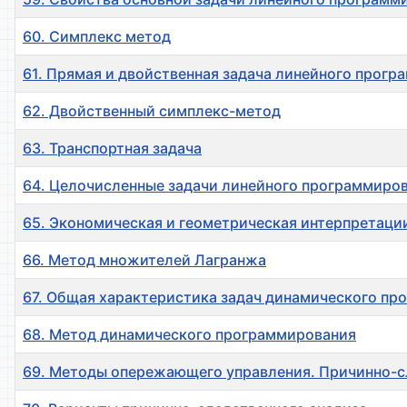
60. Симплекс метод
61. Прямая и двойственная задача линейного прог
62. Двойственный симплекс-метод
63. Транспортная задача
64. Целочисленные задачи линейного программиро
65. Экономическая и геометрическая интерпретаци
66. Метод множителей Лагранжа
67. Общая характеристика задач динамического пр
68. Метод динамического программирования
69. Методы опережающего управления. Причинно-с