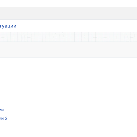
итуации
ии
ии 2