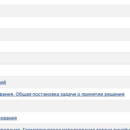
ний
вания. Общая постановка задачи о принятии решения
рования
ирования. Геометрическое истолкование задачи линей