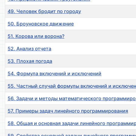
49. Человек бродит по городу
50. Броуновское движение
51. Корова или ворона?
52. Анализ отчета
53. Плохая погода
54. Формула включений и исключений
55. Частный случай формулы включений и исключе
56. Задачи и методы математического программиро
57. Примеры задач линейного программирования
58. Общая и основная задачи линейного программи
59. Свойства основной задачи линейного программ