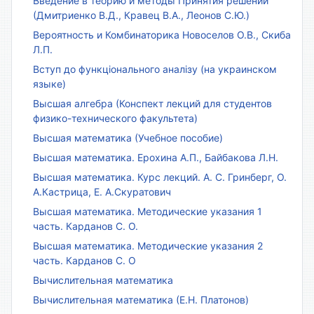
Введение в теорию и методы Принятия решений
(Дмитриенко В.Д., Кравец В.А., Леонов С.Ю.)
Вероятность и Комбинаторика Новоселов О.В., Скиба
Л.П.
Вступ до функціонального аналізу (на украинском
языке)
Высшая алгебра (Конспект лекций для студентов
физико-технического факультета)
Высшая математика (Учебное пособие)
Высшая математика. Ерохина А.П., Байбакова Л.Н.
Высшая математика. Курс лекций. А. С. Гринберг, О.
А.Кастрица, Е. А.Скуратович
Высшая математика. Методические указания 1
часть. Карданов С. О.
Высшая математика. Методические указания 2
часть. Карданов С. О
Вычислительная математика
Вычислительная математика (Е.Н. Платонов)