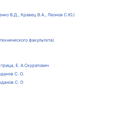
ко В.Д., Кравец В.А., Леонов С.Ю.)
технического факультета)
стрица, Е. А.Скуратович
данов С. О.
рданов С. О