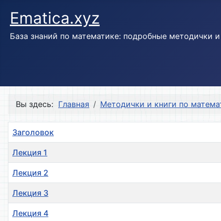
Ematica.xyz
База знаний по математике: подробные методички 
Вы здесь:
Главная
Методички и книги по матема
Заголовок
Лекция 1
Лекция 2
Лекция 3
Лекция 4