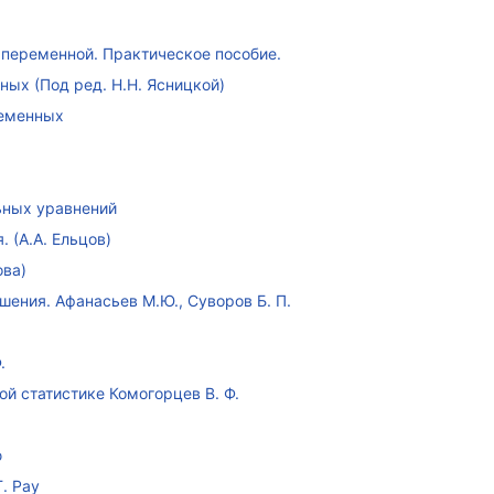
переменной. Практическое пособие.
ых (Под ред. Н.Н. Ясницкой)
ременных
ных уравнений
 (А.А. Ельцов)
ова)
ения. Афанасьев М.Ю., Суворов Б. П.
.
ой статистике Комогорцев В. Ф.
ю
. Рау