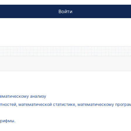
Войти
атематическому анализу
ятностей, математической статистике, математическому прогр
арифмы.