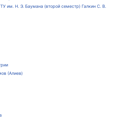
У им. Н. Э. Баумана (второй семестр) Галкин С. В.
трии
мов (Алиев)
в