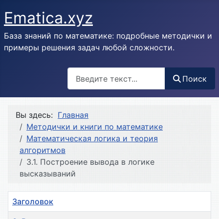
Ematica.xyz
База знаний по математике: подробные методички и
примеры решения задач любой сложности.
Поиск
Поиск
Вы здесь:
Главная
Методички и книги по математике
Математическая логика и теория
алгоритмов
3.1. Построение вывода в логике
высказываний
Заголовок