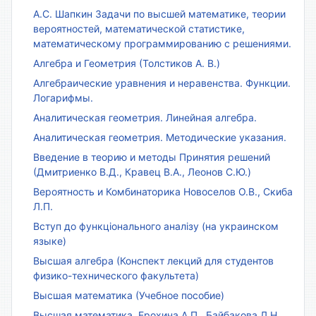
А.С. Шапкин Задачи по высшей математике, теории
вероятностей, математической статистике,
математическому программированию с решениями.
Алгебра и Геометрия (Толстиков А. В.)
Алгебраические уравнения и неравенства. Функции.
Логарифмы.
Аналитическая геометрия. Линейная алгебра.
Аналитическая геометрия. Методические указания.
Введение в теорию и методы Принятия решений
(Дмитриенко В.Д., Кравец В.А., Леонов С.Ю.)
Вероятность и Комбинаторика Новоселов О.В., Скиба
Л.П.
Вступ до функціонального аналізу (на украинском
языке)
Высшая алгебра (Конспект лекций для студентов
физико-технического факультета)
Высшая математика (Учебное пособие)
Высшая математика. Ерохина А.П., Байбакова Л.Н.