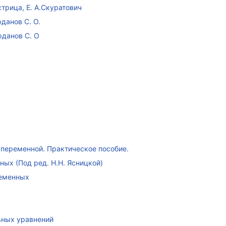
стрица, Е. А.Скуратович
данов С. О.
рданов С. О
переменной. Практическое пособие.
ых (Под ред. Н.Н. Ясницкой)
ременных
ных уравнений