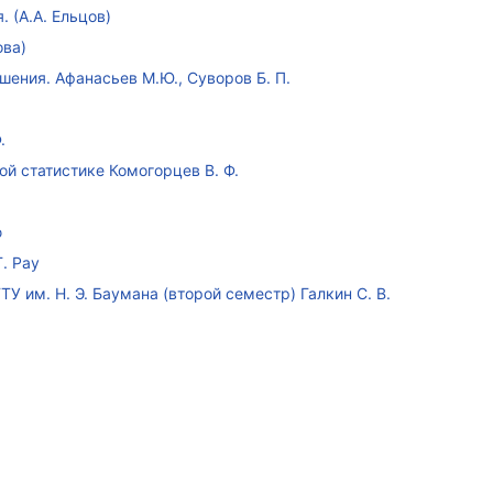
 (А.А. Ельцов)
ова)
ения. Афанасьев М.Ю., Суворов Б. П.
.
ой статистике Комогорцев В. Ф.
ю
. Рау
У им. Н. Э. Баумана (второй семестр) Галкин С. В.