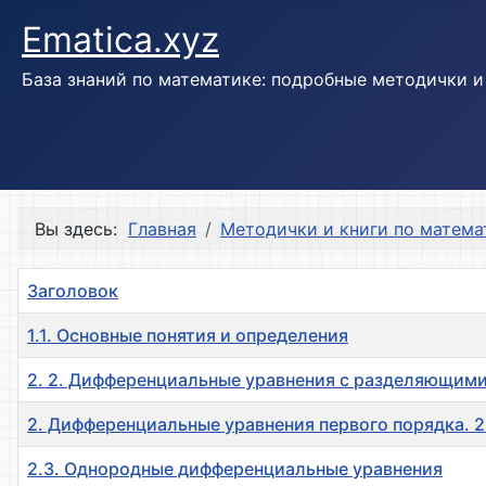
Ematica.xyz
База знаний по математике: подробные методички 
Вы здесь:
Главная
Методички и книги по матема
Заголовок
1.1. Основные понятия и определения
2. 2. Дифференциальные уравнения с разделяющим
2. Дифференциальные уравнения первого порядка. 2
2.3. Однородные дифференциальные уравнения