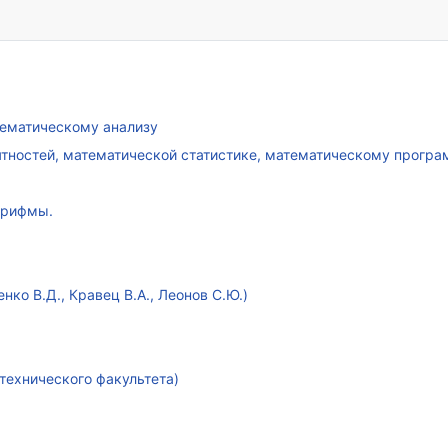
атематическому анализу
ятностей, математической статистике, математическому прогр
арифмы.
ко В.Д., Кравец В.А., Леонов С.Ю.)
технического факультета)