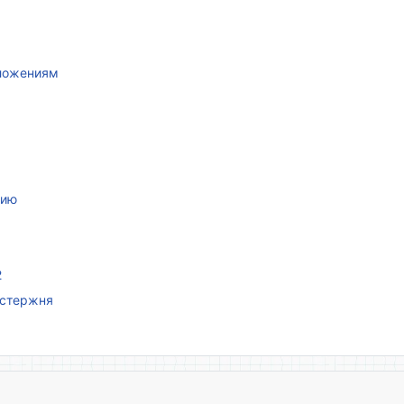
иложениям
нию
2
 стержня