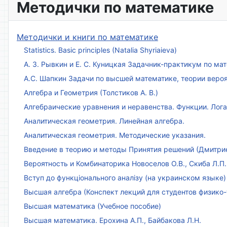
Методички по математике
Методички и книги по математике
Statistics. Basic principles (Natalia Shyriaieva)
А. З. Рывкин и Е. С. Куницкая Задачник-практикум по м
А.С. Шапкин Задачи по высшей математике, теории веро
Алгебра и Геометрия (Толстиков А. В.)
Алгебраические уравнения и неравенства. Функции. Лог
Аналитическая геометрия. Линейная алгебра.
Аналитическая геометрия. Методические указания.
Введение в теорию и методы Принятия решений (Дмитриен
Вероятность и Комбинаторика Новоселов О.В., Скиба Л.П.
Вступ до функціонального аналізу (на украинском языке)
Высшая алгебра (Конспект лекций для студентов физико-
Высшая математика (Учебное пособие)
Высшая математика. Ерохина А.П., Байбакова Л.Н.