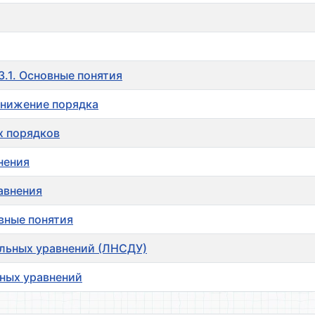
.1. Основные понятия
онижение порядка
х порядков
нения
авнения
вные понятия
льных уравнений (ЛНСДУ)
ных уравнений