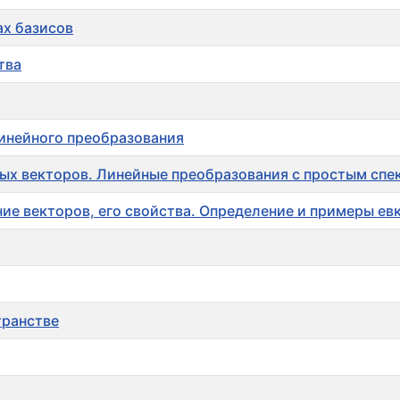
ах базисов
тва
линейного преобразования
ных векторов. Линейные преобразования с простым сп
ие векторов, его свойства. Определение и примеры ев
транстве