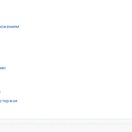
иложениям
нию
2
 стержня