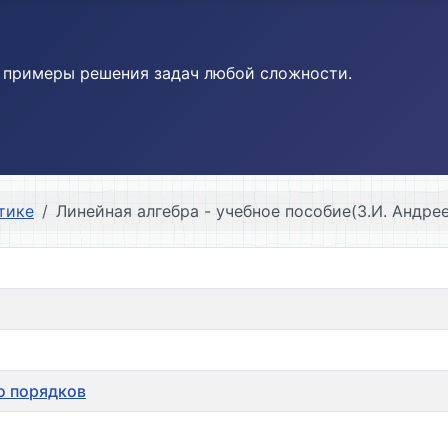
и примеры решения задач любой сложности.
тике
Линейная алгебра - учебное пособие(З.И. Андре
о порядков