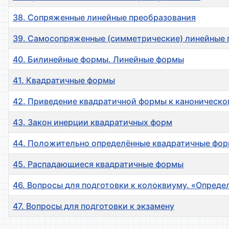
38. Сопряженные линейные преобразования
39. Самосопряженные (симметрические) линейные 
40. Билинейные формы. Линейные формы
41. Квадратичные формы
42. Приведение квадратичной формы к каноническо
43. Закон инерции квадратичных форм
44. Положительно определённые квадратичные фо
45. Распадающиеся квадратичные формы
46. Вопросы для подготовки к колоквиуму. «Опред
47. Вопросы для подготовки к экзамену
Материалы