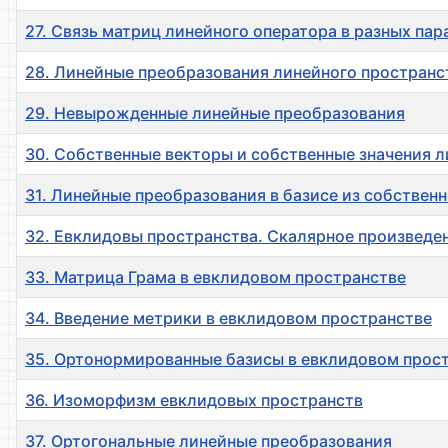
27. Связь матриц линейного оператора в разных пар
28. Линейные преобразования линейного пространс
29. Невырожденные линейные преобразования
30. Собственные векторы и собственные значения 
31. Линейные преобразования в базисе из собствен
32. Евклидовы пространства. Скалярное произведен
33. Матрица Грама в евклидовом пространстве
34. Введение метрики в евклидовом пространстве
35. Ортонормированные базисы в евклидовом прос
36. Изоморфизм евклидовых пространств
37. Ортогональные линейные преобразования