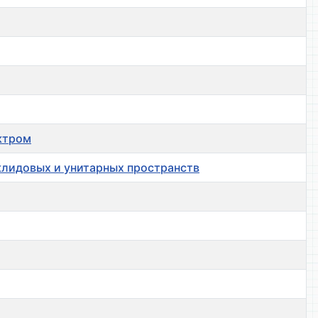
ектром
клидовых и унитарных пространств