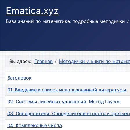
Ematica.xyz
База знаний по математике: подробные методички 
Вы здесь:
Главная
Методички и книги по матема
Заголовок
01. Введение и список использованной литературы
02. Системы линейных уравнений. Метод Гаусса
03. Определители. Определители второго и третьег
04. Комплексные числа