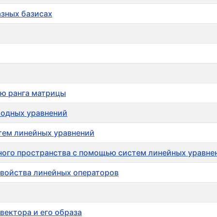
азных базисах
ью ранга матрицы
родных уравнений
тем линейных уравнений
ного пространства с помощью систем линейных уравне
свойства линейных операторов
вектора и его образа