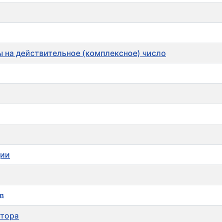
 на действительное (комплексное) число
ции
в
ктора