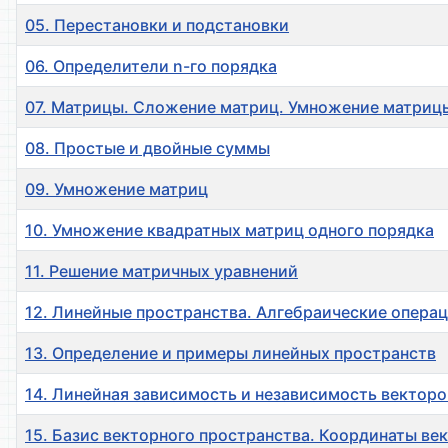
05. Перестановки и подстановки
06. Определители n-го порядка
07. Матрицы. Сложение матриц. Умножение матрицы
08. Простые и двойные суммы
09. Умножение матриц
10. Умножение квадратных матриц одного порядка
11. Решение матричных уравнений
12. Линейные пространства. Алгебраические опера
13. Определение и примеры линейных пространств
14. Линейная зависимость и независимость векторо
15. Базис векторного пространства. Координаты ве