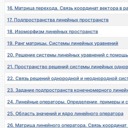
16. Матрица перехода. Связь координат вектора в р
17. Подпространства линейных пространств
18. Изоморфизм линейных пространств
19. Ранг матрицы. Системы линейных уравнений
20. Решение системы линейных уравнений с помощ
21. Пространство решений системы линейных одно
22. Связь решений однородной и неоднородной сис
23. Задание подпространств конечномерного линей
24. Линейные операторы. Определение, примеры и 
25. Область значений и ядро линейного оператора
26. Матрица линейного оператора. Связь координат 