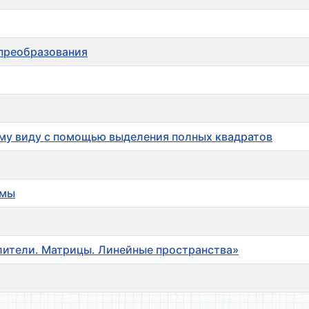
преобразования
му виду с помощью выделения полных квадратов
рмы
елители. Матрицы. Линейные пространства»