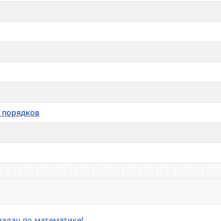
 порядков
задач по математике!