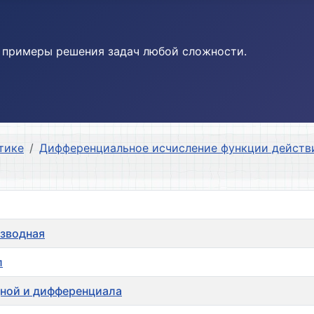
и примеры решения задач любой сложности.
тике
Дифференциальное исчисление функции действи
изводная
л
дной и дифференциала