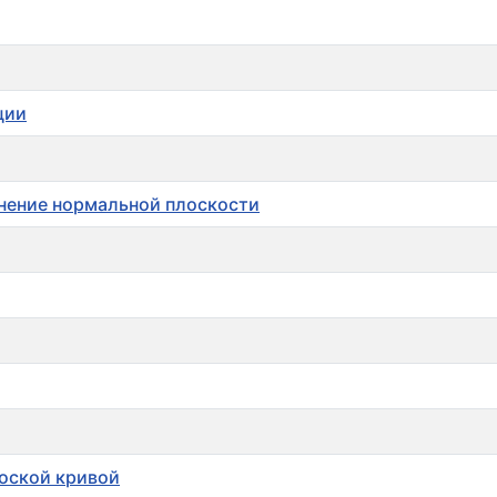
ции
внение нормальной плоскости
лоской кривой