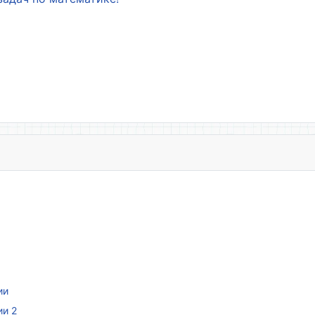
ии
ии 2