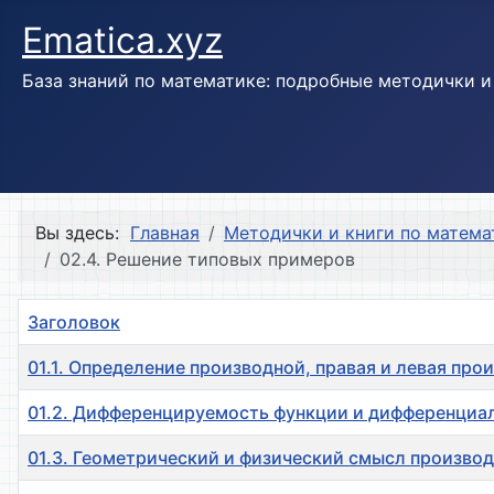
Ematica.xyz
База знаний по математике: подробные методички 
Вы здесь:
Главная
Методички и книги по матема
02.4. Решение типовых примеров
Заголовок
01.1. Определение производной, правая и левая про
01.2. Дифференцируемость функции и дифференциа
01.3. Геометрический и физический смысл произво