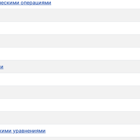
ическими операциями
ии
скими уравнениями