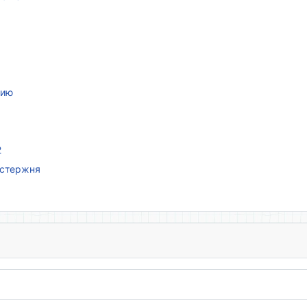
нию
2
 стержня