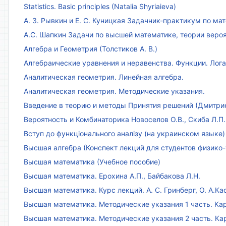
Statistics. Basic principles (Natalia Shyriaieva)
А. З. Рывкин и Е. С. Куницкая Задачник-практикум по м
А.С. Шапкин Задачи по высшей математике, теории веро
Алгебра и Геометрия (Толстиков А. В.)
Алгебраические уравнения и неравенства. Функции. Лог
Аналитическая геометрия. Линейная алгебра.
Аналитическая геометрия. Методические указания.
Введение в теорию и методы Принятия решений (Дмитриен
Вероятность и Комбинаторика Новоселов О.В., Скиба Л.П.
Вступ до функціонального аналізу (на украинском языке)
Высшая алгебра (Конспект лекций для студентов физико-
Высшая математика (Учебное пособие)
Высшая математика. Ерохина А.П., Байбакова Л.Н.
Высшая математика. Курс лекций. А. С. Гринберг, О. А.Ка
Высшая математика. Методические указания 1 часть. Кар
Высшая математика. Методические указания 2 часть. Ка