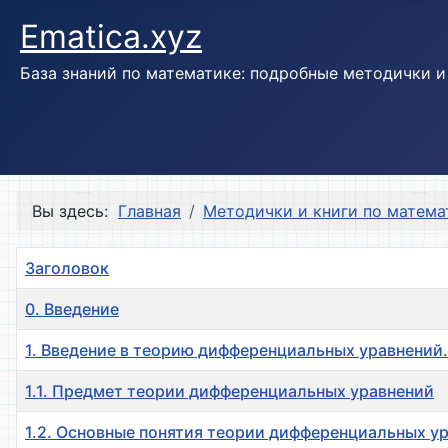
Ematica.xyz
База знаний по математике: подробные методички 
Вы здесь:
Главная
Методички и книги по матема
Заголовок
0. Введение
1. Введение в теорию дифференциальных уравнений
1.1. Предмет теории дифференциальных уравнений
1.2. Основные понятия теории дифференциальных у