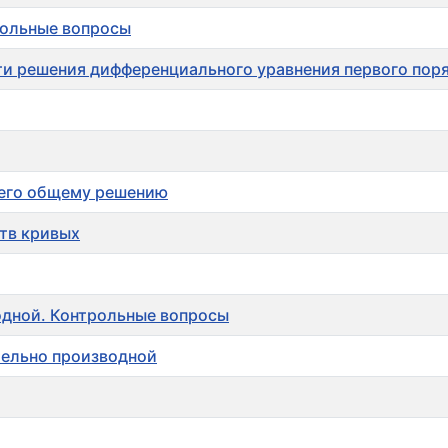
рольные вопросы
сти решения дифференциального уравнения первого пор
 его общему решению
тв кривых
одной. Контрольные вопросы
тельно производной