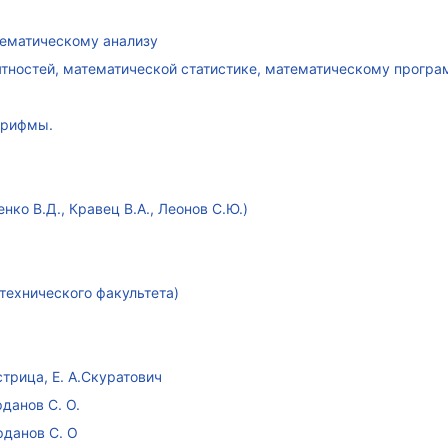
атематическому анализу
ятностей, математической статистике, математическому прогр
арифмы.
ко В.Д., Кравец В.А., Леонов С.Ю.)
технического факультета)
стрица, Е. А.Скуратович
данов С. О.
рданов С. О