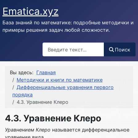
Ematica.xyz
База знаний по математике: подробные методички и
примеры решения задач любой сложности.
Поиск
Поиск
Вы здесь:
Главная
Методички и книги по математике
Дифференциальные уравнения первого
порядка
4.3. Уравнение Клеро
4.3. Уравнение Клеро
Уравнением Клеро
называется дифференциальное
уравнение вида