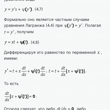
. (4.7)
Формально оно является частным случаем
уравнения Лагранжа (4.4) при
. Полагая
, получим
. (4.8)
Дифференцируя это равенство по переменной
,
имеем:
,
,
То есть
.
Отсюда следует, что либо
, либо