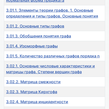
нормальная форма предиката
3.01.1. Элементы теории графов. 1. Основные
определения и типы графов. Основные понятия
3.01.2. Основные типы графов
3.01.3. Обобщения понятия графа
3.01.4. Изоморфные графы
3.01.5. Количество различных графов порядка n
3.02.1. Основные числовые характеристики и
матрицы графа. Степени вершин графа
3.02.2. Матрица смежности
3.02.3. Матрица Кирхгофа
3.02.4. Матрица инцидентности