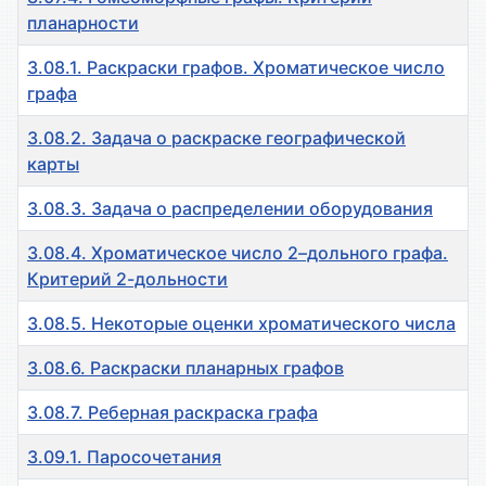
планарности
3.08.1. Раскраски графов. Хроматическое число
графа
3.08.2. Задача о раскраске географической
карты
3.08.3. Задача о распределении оборудования
3.08.4. Хроматическое число 2–дольного графа.
Критерий 2-дольности
3.08.5. Некоторые оценки хроматического числа
3.08.6. Раскраски планарных графов
3.08.7. Реберная раскраска графа
3.09.1. Паросочетания