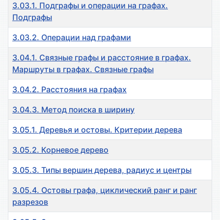
3.03.1. Подграфы и операции на графах.
Подграфы
3.03.2. Операции над графами
3.04.1. Связные графы и расстояние в графах.
Маршруты в графах. Связные графы
3.04.2. Расстояния на графах
3.04.3. Метод поиска в ширину
3.05.1. Деревья и остовы. Критерии дерева
3.05.2. Корневое дерево
3.05.3. Типы вершин дерева, радиус и центры
3.05.4. Остовы графа, циклический ранг и ранг
разрезов