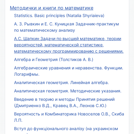
Методички и книги по математике
Statistics. Basic principles (Natalia Shyriaieva)
А. З. Рывкин и Е. С. Куницкая Задачник-практикум
по математическому анализу
А.С. Шапкин Задачи по высшей математике, теории
вероятностей, математической статистике,
математическому программированию с решениями.
Алгебра и Геометрия (Толстиков А. В.)
Алгебраические уравнения и неравенства. Функции.
Логарифмы.
Аналитическая геометрия. Линейная алгебра.
Аналитическая геометрия. Методические указания.
Введение в теорию и методы Принятия решений
(Дмитриенко В.Д., Кравец В.А., Леонов С.Ю.)
Вероятность и Комбинаторика Новоселов О.В., Скиба
Л.П.
Вступ до функціонального аналізу (на украинском