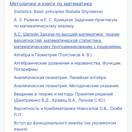
Методички и книги по математике
Statistics. Basic principles (Natalia Shyriaieva)
А. З. Рывкин и Е. С. Куницкая Задачник-практикум
по математическому анализу
А.С. Шапкин Задачи по высшей математике, теории
вероятностей, математической статистике,
математическому программированию с решениями.
Алгебра и Геометрия (Толстиков А. В.)
Алгебраические уравнения и неравенства. Функции.
Логарифмы.
Аналитическая геометрия. Линейная алгебра.
Аналитическая геометрия. Методические указания.
Введение в теорию и методы Принятия решений
(Дмитриенко В.Д., Кравец В.А., Леонов С.Ю.)
Вероятность и Комбинаторика Новоселов О.В., Скиба
Л.П.
Вступ до функціонального аналізу (на украинском
языке)