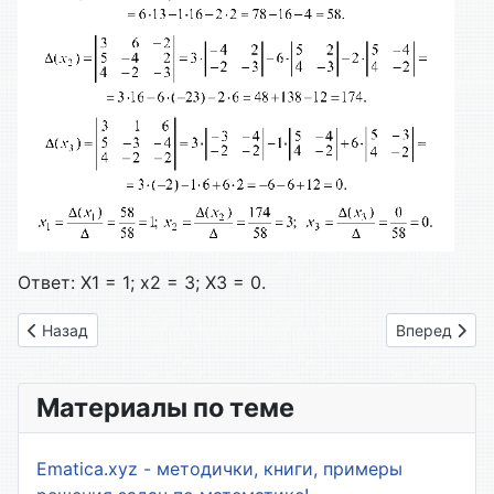
Ответ: X1 = 1; x2 = 3; X3 = 0.
Предыдущий: 1.1. Линейная алгебра. Матричный способ
Следующий: 
Назад
Вперед
Материалы по теме
Ematica.xyz - методички, книги, примеры