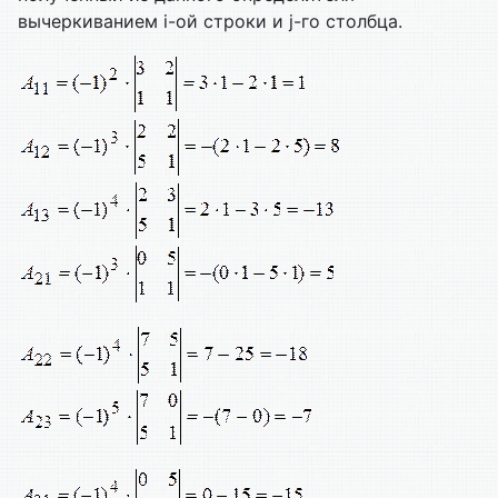
вычеркиванием i-ой строки и j-гo столбца.