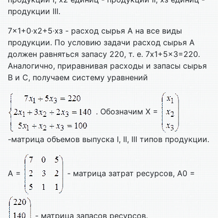
продукции III.
7x1+0∙x2+5∙хз - расход сырья А на все виды
продукции. По условию задачи расход сырья А
должен равняться запасу 220, т. е. 7x1+5x3=220.
Аналогично, приравнивая расходы и запасы сырья
В и С, получаем сис­тему уравнений
. Обозначим X =
-матрица объемов выпуска I, II, III типов продукции.
А =
- матрица затрат ресурсов, А0 =
- матрица запасов ресурсов.