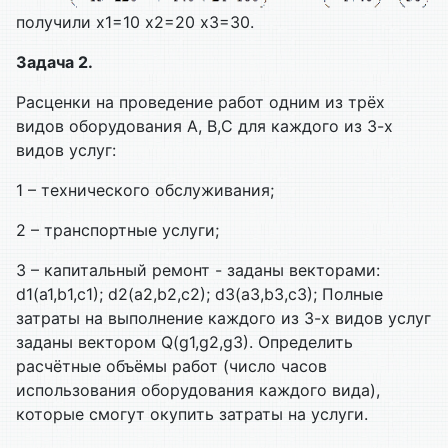
получили x1=10 х2=20 х3=30.
Задача 2.
Расценки на проведение работ одним из трёх
видов оборудования А, В,С для каждого из 3-х
видов услуг:
1 – технического обслуживания;
2 – транспортные услуги;
3 – капитальный ремонт - заданы векторами:
d1(a1,b1,c1); d2(a2,b2,c2); d3(a3,b3,c3); Полные
затраты на выполнение каждого из 3-х видов услуг
заданы вектором Q(g1,g2,g3). Определить
расчётные объёмы работ (число часов
использования оборудования каждого вида),
которые смогут окупить затраты на услуги.