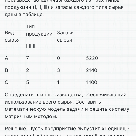
продукции (I, II, III) и запасы каждо­го типа сырья
даны в таблице:
Тип
Вид
Запасы
продукции
сырья
сырья
I II III
А
7
0
5
220
В
2
3
2
140
С
5
1
1
100
Определить план производства, обеспечивающий
использование все­го сырья. Составить
математическую модель задачи и решить сис­тему
матричным методом.
Решение. Пусть предприятие выпустит x1 единиц -
продукции I, х2 единиц - продукции II, хз единиц -