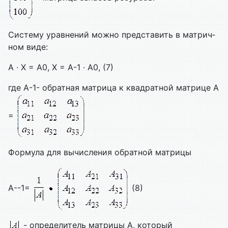
Систему уравнений можно представить в матрич­
ном виде:
А ∙ X = А0, Х = А-1 ∙ А0, (7)
где А-1- обратная матрица к квадратной матрице А
=
Формула для вычисления обратной матрицы
А--1=
(8)
- определитель матрицы А, который