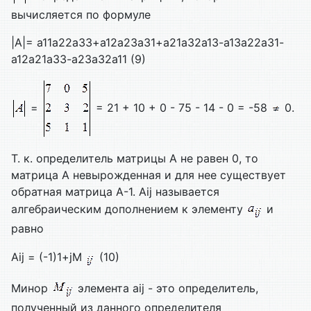
вычисляется по формуле
|А|= а11а22а33+а12а23а31+а21а32а13-а13а22а31-
а12а21а33-а23а32а11 (9)
=
= 21 + 10 + 0 - 75 - 14 - 0 = -58
0.
Т. к. определитель матрицы А не равен 0, то
матрица А невырожденная и для нее существует
обратная матрица A-1. Аij называется
алгебраическим дополнением к элементу
и
равно
Aij = (-1)1+jМ
(10)
Минор
элемента aij - это определитель,
полученный из данного определителя