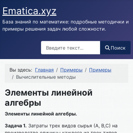
Ematica.xyz
База знаний по математике: подробные методички и
примеры решения задач любой сложности.
Поиск
Поиск
Вы здесь:
Главная
Примеры
Примеры
Вычислительные методы
Элементы линейной
алгебры
Элементы линейной алгебры.
Задача 1.
Затраты трех видов сырья (А, В,С) на
производство единицы каждого из трех типов