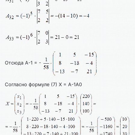
Отсюда А-1 = -
Согласно формуле (7) Х = А-1A0