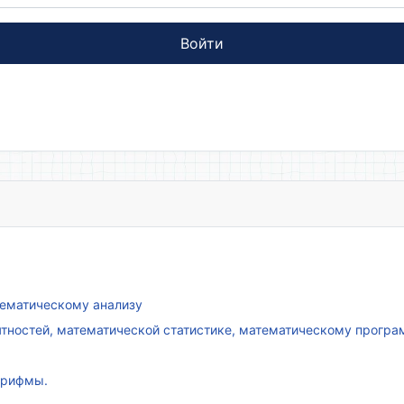
Войти
атематическому анализу
ятностей, математической статистике, математическому прогр
арифмы.