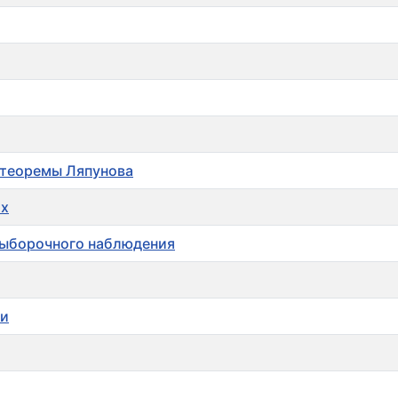
 теоремы Ляпунова
их
выборочного наблюдения
ти