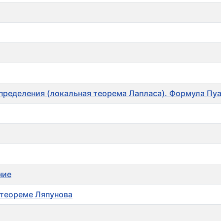
пределения (локальная теорема Лапласа). Формула Пу
ние
 теореме Ляпунова