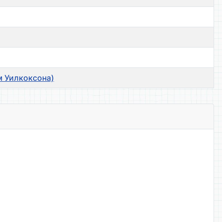
м Уилкоксона)