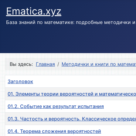
Ematica.xyz
База знаний по математике: подробные методички 
Вы здесь:
Главная
Методички и книги по матема
Заголовок
01. Элементы теории вероятностей и математическо
01.2. Событие как результат испытания
01.3. Частость и вероятность. Классическое опред
01.4. Теорема сложения вероятностей