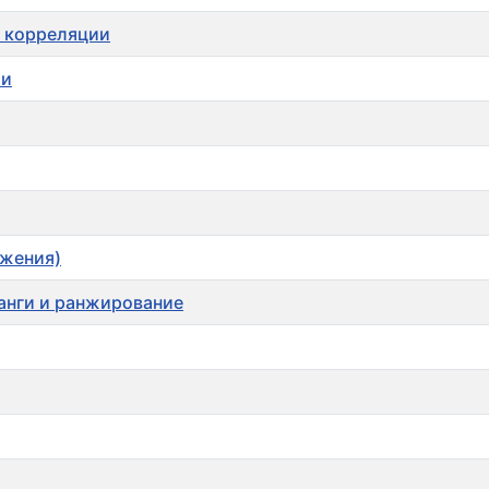
а корреляции
ии
ожения)
ранги и ранжирование