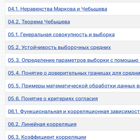
04.1. Неравенства Маркова и Чебышева
04.2. Теорема Чебышева
05.1. Генеральная совокупность и выборка
05.2. Устойчивость выборочных средних
05.3. Определение параметров выборки с помощью
05.4. Понятие о доверительных границах для средн
05.5. Примеры математической обработки данных 
05.6. Понятие о критериях согласия
06.1. Функциональная и корреляционная зависимос
06.2. Линейная корреляция
06.3. Коэффициент корреляции