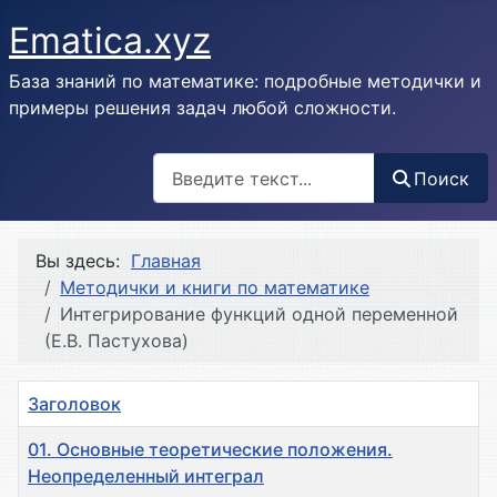
Ematica.xyz
База знаний по математике: подробные методички и
примеры решения задач любой сложности.
Поиск
Поиск
Вы здесь:
Главная
Методички и книги по математике
Интегрирование функций одной переменной
(Е.В. Пастухова)
Заголовок
01. Основные теоретические положения.
Неопределенный интеграл