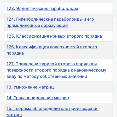
123. Эллиптические параболоиды
124. Гиперболические параболоиды и его
прямолинейные образующие
125. Классификация кривых второго порядка
126. Классификация поверхностей второго
порядка
127. Приведение кривой второго порядка и
поверхности второго порядка к каноническому
виду по методу собственных значений
13. Умножение матриц
14. Транспонирование матриц
15. Теорема об определителе произведения
матриц