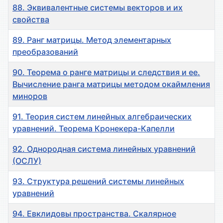
88. Эквивалентные системы векторов и их
свойства
89. Ранг матрицы. Метод элементарных
преобразований
90. Теорема о ранге матрицы и следствия и ее.
Вычисление ранга матрицы методом окаймления
миноров
91. Теория систем линейных алгебраических
уравнений. Теорема Кронекера-Капелли
92. Однородная система линейных уравнений
(ОСЛУ)
93. Структура решений системы линейных
уравнений
94. Евклидовы пространства. Скалярное