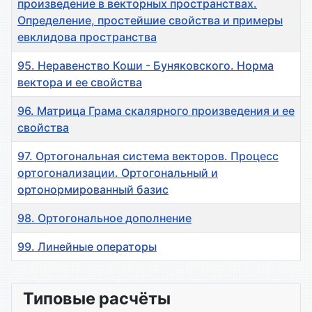
произведение в векторных пространствах.
Определение, простейшие свойства и примеры
евклидова пространства
95. Неравенство Коши - Буняковского. Норма
вектора и ее свойства
96. Матрица Грама скалярного произведения и ее
свойства
97. Ортогональная система векторов. Процесс
ортогонализации. Ортогональный и
ортонормированный базис
98. Ортогональное дополнение
99. Линейные операторы
Материалы
Типовые расчёты