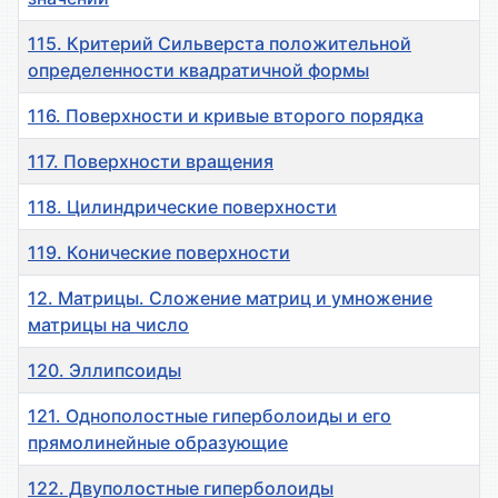
115. Критерий Сильверста положительной
определенности квадратичной формы
116. Поверхности и кривые второго порядка
117. Поверхности вращения
118. Цилиндрические поверхности
119. Конические поверхности
12. Матрицы. Сложение матриц и умножение
матрицы на число
120. Эллипсоиды
121. Однополостные гиперболоиды и его
прямолинейные образующие
122. Двуполостные гиперболоиды