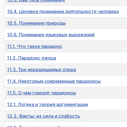
10.4. Целевое понимание деятельности человека
10.5. Понимание природы
10.6. Понимание языковых выражений
11.1. Что такое парадокс
11.2. Парадокс лжеца
11.3. Три неразрешимых спора
11.4. Некоторые современные парадоксы
11.5. О чем говорят парадоксы
12.1. Логика и теория аргументации
12.2. Факты: их сила и слабость