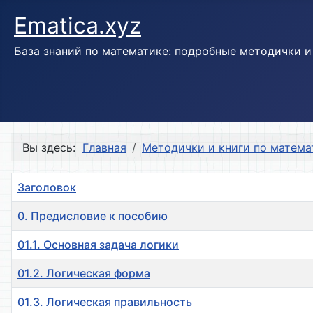
Ematica.xyz
База знаний по математике: подробные методички 
Вы здесь:
Главная
Методички и книги по матема
Заголовок
0. Предисловие к пособию
01.1. Основная задача логики
01.2. Логическая форма
01.3. Логическая правильность