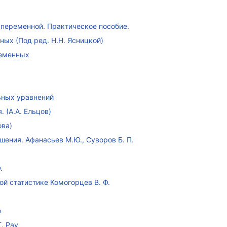
переменной. Практическое пособие.
ых (Под ред. Н.Н. Ясницкой)
ременных
ных уравнений
 (А.А. Ельцов)
ова)
ения. Афанасьев М.Ю., Суворов Б. П.
.
ой статистике Комогорцев В. Ф.
ю
. Рау