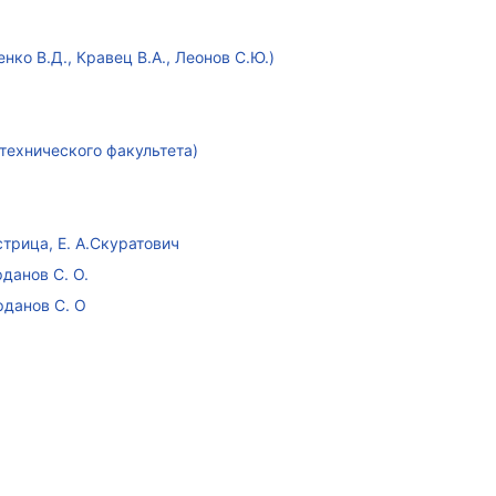
ко В.Д., Кравец В.А., Леонов С.Ю.)
технического факультета)
стрица, Е. А.Скуратович
данов С. О.
рданов С. О