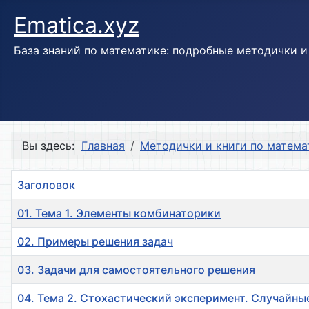
Ematica.xyz
База знаний по математике: подробные методички 
Вы здесь:
Главная
Методички и книги по матема
Заголовок
01. Тема 1. Элементы комбинаторики
02. Примеры решения задач
03. Задачи для самостоятельного решения
04. Тема 2. Стохастический эксперимент. Случайн