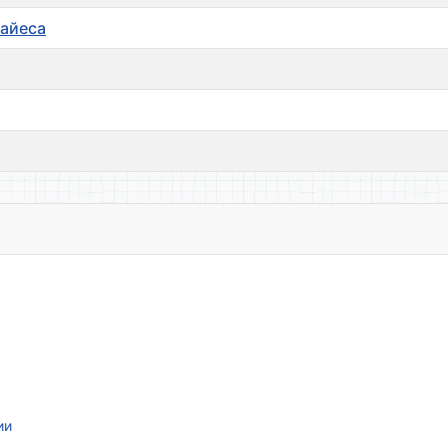
Байеса
ии