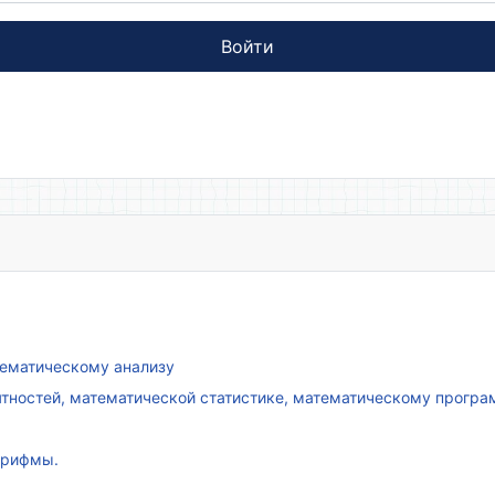
Войти
атематическому анализу
ятностей, математической статистике, математическому прогр
арифмы.