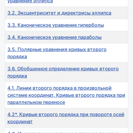
уравнение эллипса
3.2. Эксцентриситет и директрисы эллипса
3.3. Каноническое уравнение гиперболы
3.4. Каноническое уравнение параболы
3.5. Полярные уравнения кривых второго
порядка
3.6. Обобщенное определение кривых второго
порядка
4.1. Линии второго порядка в произвольной
системе координат. Кривые второго порядка при
параллельном переносе
4.2*. Кривые второго порядка при повороте осей
координат