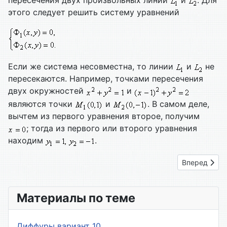
пересечения двух произвольных линий
и
. Для
этого следует решить систему уравнений
Если же система несовместна, то линии
и
не
пересекаются. Например, точками пересечения
двух окружностей
и
являются точки
и
. В самом деле,
вычтем из первого уравнения второе, получим
; тогда из первого или второго уравнения
находим
.
Следующий: 
Вперед
Материалы по теме
Диффуры вариант 10