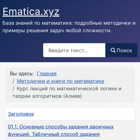
Ematica.xyz
База знаний по математике: подробные методички и
примеры решения задач любой сложности.
Поиск
Поиск
Вы здесь:
Главная
Методички и книги по математике
Курс лекций по математической логике и
теории алгоритмов (Алиев)
Заголовок
01.1. Основные способы задания двоичных
функций. Табличный способ задания