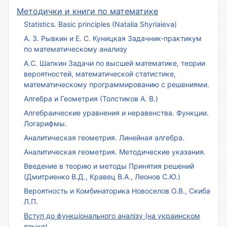
Методички и книги по математике
Statistics. Basic principles (Natalia Shyriaieva)
А. З. Рывкин и Е. С. Куницкая Задачник-практикум
по математическому анализу
А.С. Шапкин Задачи по высшей математике, теории
вероятностей, математической статистике,
математическому программированию с решениями.
Алгебра и Геометрия (Толстиков А. В.)
Алгебраические уравнения и неравенства. Функции.
Логарифмы.
Аналитическая геометрия. Линейная алгебра.
Аналитическая геометрия. Методические указания.
Введение в теорию и методы Принятия решений
(Дмитриенко В.Д., Кравец В.А., Леонов С.Ю.)
Вероятность и Комбинаторика Новоселов О.В., Скиба
Л.П.
Вступ до функціонального аналізу (на украинском
языке)