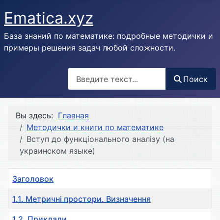
Ematica.xyz
База знаний по математике: подробные методички и
примеры решения задач любой сложности.
Поиск
Поиск
Вы здесь:
Главная
Методички и книги по математике
Вступ до функціонального аналізу (на
украинском языке)
Заголовок
1.1. Метричнi простори. Визначення
1.2. Приклади