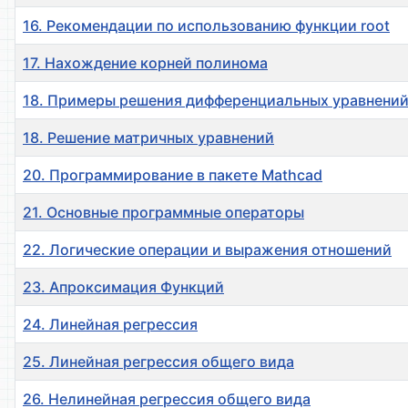
16. Рекомендации по использованию функции root
17. Нахождение корней полинома
18. Примеры решения дифференциальных уравнени
18. Решение матричных уравнений
20. Программирование в пакете Mathcad
21. Основные программные операторы
22. Логические операции и выражения отношений
23. Апроксимация Функций
24. Линейная регрессия
25. Линейная регрессия общего вида
26. Нелинейная регрессия общего вида