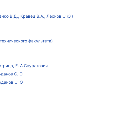
ко В.Д., Кравец В.А., Леонов С.Ю.)
технического факультета)
стрица, Е. А.Скуратович
данов С. О.
рданов С. О