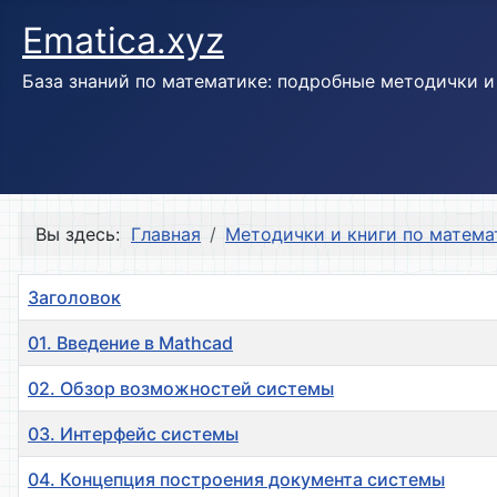
Ematica.xyz
База знаний по математике: подробные методички 
Вы здесь:
Главная
Методички и книги по матема
Заголовок
01. Введение в Mathcad
02. Обзор возможностей системы
03. Интерфейс системы
04. Концепция построения документа системы