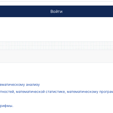
Войти
атематическому анализу
ятностей, математической статистике, математическому прогр
арифмы.