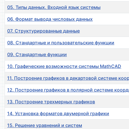
05. Типы данных. Входной язык системы
06. Формат вывода числовых данных
07. Структурированные данные
08. Стандартные и пользовательские функции
09. Стандартные функции
10. Графические возможности системы MathCAD
11. Построение графиков в декартовой системе коо
12. Построение графиков в полярной системе коорд
13. Построение трехмерных графиков
14. Установка форматов двумерной графики
15. Решение уравнений и систем