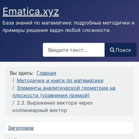
Ematica.xyz
База знаний по математике: подробные методички и
примеры решения задач любой сложности.
Поиск
Поиск
Вы здесь:
Главная
Методички и книги по математике
Элементы аналитической геометрии на
плоскости (уравнения прямой)
2.3. Выражение вектора через
коллинеарный вектор
Заголовок