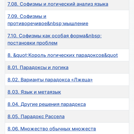
7.08. Софизмы и логический анализ языка
7.09. Софизмы и
противоречивое&nbsp;мышление
7.10. Софизмы как особая форма&nbsp;
постановки проблем
8. &quot;Король логических парадоксов&quot
8.01. Парадоксы и логика
8.02. Варианты парадокса «Лжеца»
8.03. Язык и метаязык
8.04. Другие решения парадокса
8.05. Парадокс Рассела
8.06. Множество обычных множеств