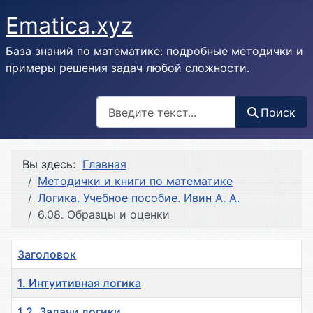
Ematica.xyz
База знаний по математике: подробные методички и
примеры решения задач любой сложности.
Поиск
Поиск
Вы здесь:
Главная
Методички и книги по математике
Логика. Учебное пособие. Ивин А. А.
6.08. Образцы и оценки
Заголовок
1. Интуитивная логика
1.2. Задачи логики