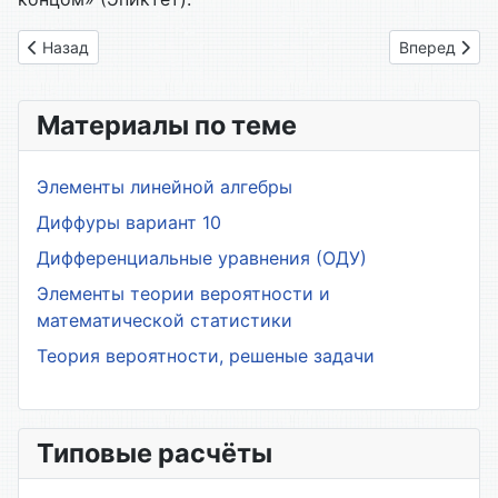
Предыдущий: 6.06. Факты как примеры
Следующий: 
Назад
Вперед
Материалы по теме
Элементы линейной алгебры
Диффуры вариант 10
Дифференциальные уравнения (ОДУ)
Элементы теории вероятности и
математической статистики
Теория вероятности, решеные задачи
Типовые расчёты