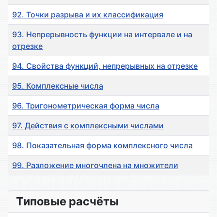
92. Точки разрыва и их классификация
93. Непрерывность функции на интервале и на
отрезке
94. Свойства функций, непрерывных на отрезке
95. Комплексные числа
96. Тригонометрическая форма числа
97. Действия с комплексными числами
98. Показательная форма комплексного числа
99. Разложение многочлена на множители
Материалы
Типовые расчёты