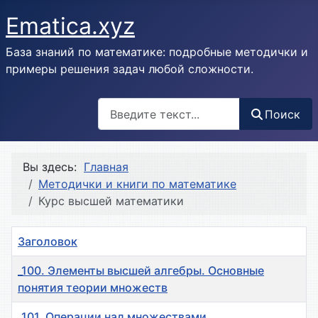
Ematica.xyz
База знаний по математике: подробные методички и
примеры решения задач любой сложности.
Поиск
Поиск
Вы здесь:
Главная
Методички и книги по математике
Курс высшей математики
Заголовок
_100. Элементы высшей алгебры. Основные
понятия теории множеств
_101. Операции над множествами