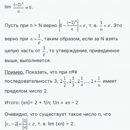
lim
.
Пусть при n > N верно
, т. е.
. Это
верно при
, таким образом, если за N взять
целую часть от
, то утверждение, приведенное
выше, выполняется.
Пример.
Показать, что при n®¥
последовательность 3,
имеет
пределом число 2.
Итого: {xn}= 2 + 1/n; 1/n = xn – 2
Очевидно, что существует такое число n, что
, т. е. lim {xn} = 2.