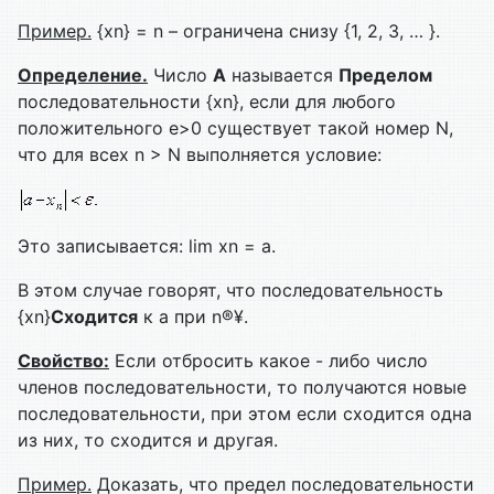
Пример.
{xn} = n – ограничена снизу {1, 2, 3, … }.
Определение.
Число
А
называется
Пределом
последовательности {xn}, если для любого
положительного e>0 существует такой номер N,
что для всех n > N выполняется условие:
Это записывается: lim xn = a.
В этом случае говорят, что последовательность
{xn}
Сходится
к а при n®¥.
Свойство:
Если отбросить какое - либо число
членов последовательности, то получаются новые
последовательности, при этом если сходится одна
из них, то сходится и другая.
Пример.
Доказать, что предел последовательности