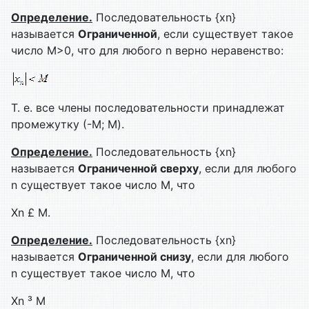
Определение.
Последовательность {xn}
называется
Ограниченной
, если существует такое
число М>0, что для любого n верно неравенство:
Т. е. все члены последовательности принадлежат
промежутку (-М; M).
Определение.
Последовательность {xn}
называется
Ограниченной сверху
, если для любого
n существует такое число М, что
Xn £ M.
Определение.
Последовательность {xn}
называется
Ограниченной снизу
, если для любого
n существует такое число М, что
Xn ³ M