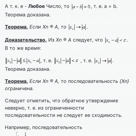
А т. к. e -
Любое
Число, то
, т. е. a = b.
Теорема доказана.
Теорема.
Если
Xn
®
A
, то
.
Доказательство.
Из
Xn
®
A
следует, что
.
В то же время:
, т. е.
, т. е.
.
Теорема доказана.
Теорема.
Если
Xn
®
A
, то последовательность {
Xn
}
ограничена.
Следует отметить, что обратное утверждение
неверно, т. е. из ограниченности
последовательности не следует ее сходимость.
Например, последовательность