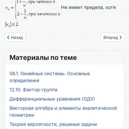
Не имеет предела, хотя
Предыдущий: 77. Введение в математический анализ. Число
Следующий: 
Назад
Вперед
Материалы по теме
06.1. Линейные системы. Основные
определения
12.10. Фактор-группа
Дифференциальные уравнения (ОДУ)
Векторная алгебра и элементы аналитической
геометрии
Теория вероятности, решеные задачи