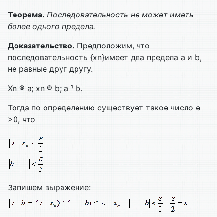
Теорема.
Последовательность не может иметь
более одного предела.
Доказательство.
Предположим, что
последовательность {xn}имеет два предела a и b,
не равные друг другу.
Xn ® a; xn ® b; a ¹ b.
Тогда по определению существует такое число e
>0, что
Запишем выражение: