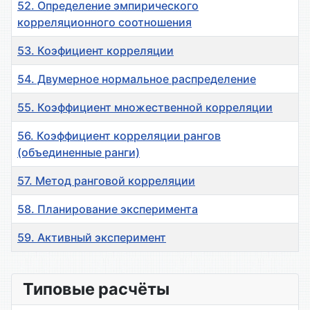
52. Определение эмпирического
корреляционного соотношения
53. Коэфициент корреляции
54. Двумерное нормальное распределение
55. Коэффициент множественной корреляции
56. Коэффициент корреляции рангов
(объединенные ранги)
57. Метод ранговой корреляции
58. Планирование эксперимента
59. Активный эксперимент
Материалы
Типовые расчёты