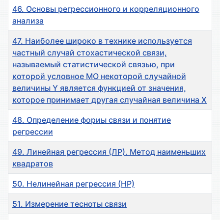
46. Основы регрессионного и корреляционного
анализа
47. Наиболее широко в технике используется
частный случай стохастической связи,
называемый статистической связью, при
которой условное МО некоторой случайной
величины Y является функцией от значения,
которое принимает другая случайная величина X
48. Определение фориы связи и понятие
регрессии
49. Линейная регрессия (ЛР). Метод наименьших
квадратов
50. Нелинейная регрессия (НР)
51. Измерение тесноты связи