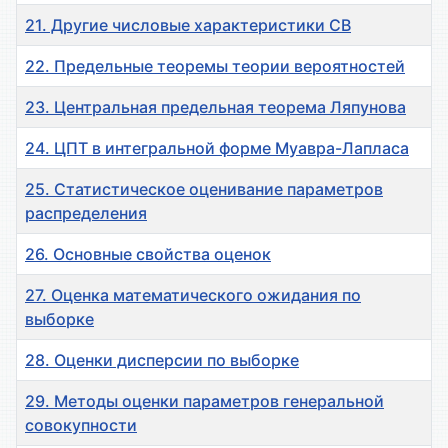
21. Другие числовые характеристики СВ
22. Предельные теоремы теории вероятностей
23. Центральная предельная теорема Ляпунова
24. ЦПТ в интегральной форме Муавра-Лапласа
25. Статистическое оценивание параметров
распределения
26. Основные свойства оценок
27. Оценка математического ожидания по
выборке
28. Оценки дисперсии по выборке
29. Методы оценки параметров генеральной
совокупности