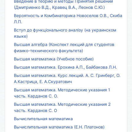
Введение в теорию и методы Принятия решений
(Дмитриенко В.Д., Кравец В.А., Леонов С.Ю.)
Вероятность и Комбинаторика Новоселов О.В., Скиба
Л.П.
Вступ до функціонального аналізу (на украинском
языке)
Высшая алгебра (Конспект лекций для студентов
физико-технического факультета)
Высшая математика (Учебное пособие)
Высшая математика. Ерохина А.П., Байбакова Л.Н.
Высшая математика. Курс лекций. А. С. Гринберг, О.
А.Кастрица, Е. А.Скуратович
Высшая математика. Методические указания 1
часть. Карданов С. О.
Высшая математика. Методические указания 2
часть. Карданов С. О
Вычислительная математика
Вычислительная математика (Е.Н. Платонов)