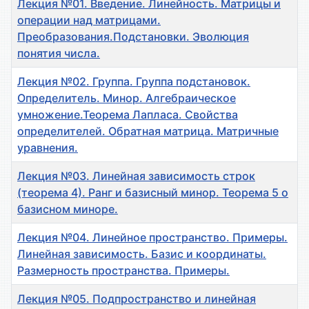
Лекция №01. Введение. Линейность. Матрицы и
операции над матрицами.
Преобразования.Подстановки. Эволюция
понятия числа.
Лекция №02. Группа. Группа подстановок.
Определитель. Минор. Алгебраическое
умножение.Теорема Лапласа. Свойства
определителей. Обратная матрица. Матричные
уравнения.
Лекция №03. Линейная зависимость строк
(теорема 4). Ранг и базисный минор. Теорема 5 о
базисном миноре.
Лекция №04. Линейное пространство. Примеры.
Линейная зависимость. Базис и координаты.
Размерность пространства. Примеры.
Лекция №05. Подпространство и линейная