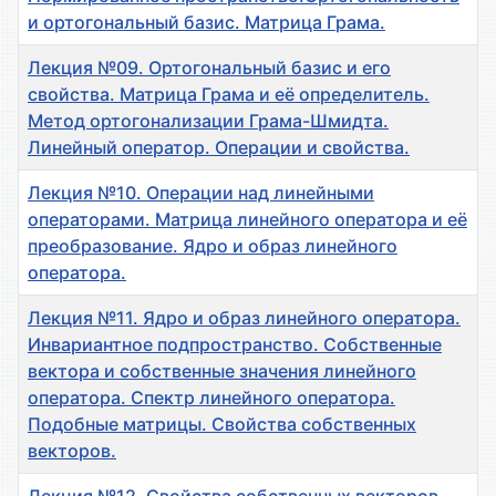
и ортогональный базис. Матрица Грама.
Лекция №09. Ортогональный базис и его
свойства. Матрица Грама и её определитель.
Метод ортогонализации Грама-Шмидта.
Линейный оператор. Операции и свойства.
Лекция №10. Операции над линейными
операторами. Матрица линейного оператора и её
преобразование. Ядро и образ линейного
оператора.
Лекция №11. Ядро и образ линейного оператора.
Инвариантное подпространство. Собственные
вектора и собственные значения линейного
оператора. Спектр линейного оператора.
Подобные матрицы. Свойства собственных
векторов.