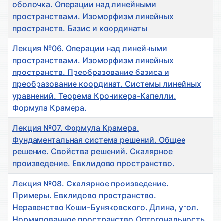
оболочка. Операции над линейными
пространствами. Изоморфизм линейных
пространств. Базис и координаты
Лекция №06. Операции над линейными
пространствами. Изоморфизм линейных
пространств. Преобразование базиса и
преобразование координат. Системы линейных
уравнений. Теорема Кроникера-Капелли.
Формула Крамера.
Лекция №07. Формула Крамера.
Фундаментальная система решений. Общее
решение. Свойства решений. Скалярное
произведение. Евклидово пространство.
Лекция №08. Скалярное произведение.
Примеры. Евклидово пространство.
Неравенство Коши-Буняковского. Длина, угол.
Нормированное пространство.Ортогональность