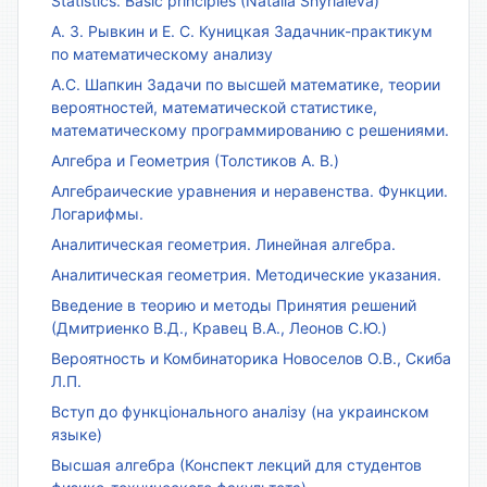
Statistics. Basic principles (Natalia Shyriaieva)
А. З. Рывкин и Е. С. Куницкая Задачник-практикум
по математическому анализу
А.С. Шапкин Задачи по высшей математике, теории
вероятностей, математической статистике,
математическому программированию с решениями.
Алгебра и Геометрия (Толстиков А. В.)
Алгебраические уравнения и неравенства. Функции.
Логарифмы.
Аналитическая геометрия. Линейная алгебра.
Аналитическая геометрия. Методические указания.
Введение в теорию и методы Принятия решений
(Дмитриенко В.Д., Кравец В.А., Леонов С.Ю.)
Вероятность и Комбинаторика Новоселов О.В., Скиба
Л.П.
Вступ до функціонального аналізу (на украинском
языке)
Высшая алгебра (Конспект лекций для студентов