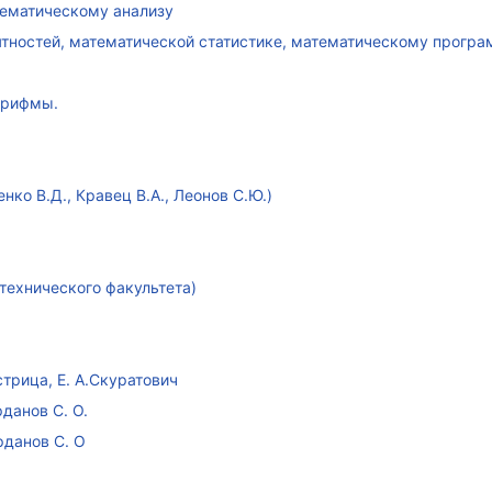
атематическому анализу
ятностей, математической статистике, математическому прогр
арифмы.
ко В.Д., Кравец В.А., Леонов С.Ю.)
технического факультета)
стрица, Е. А.Скуратович
данов С. О.
рданов С. О