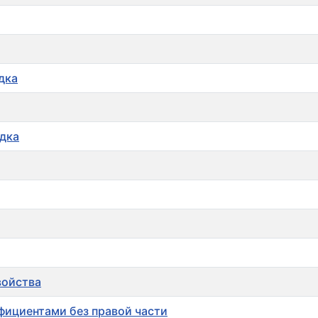
дка
дка
войства
фициентами без правой части