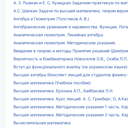
А. З. Рывкин и Е. С. Куницкая Задачник-практикум по м
А.С. Шапкин Задачи по высшей математике, теории веро
Алгебра и Геометрия (Толстиков А. В.)
Алгебраические уравнения и неравенства. Функции. Лог
Аналитическая геометрия. Линейная алгебра.
Аналитическая геометрия. Методические указания.
Введение в теорию и методы Принятия решений (Дмитриен
Вероятность и Комбинаторика Новоселов О.В., Скиба Л.П.
Вступ до функціонального аналізу (на украинском языке)
Высшая алгебра (Конспект лекций для студентов физико-
Высшая математика (Учебное пособие)
Высшая математика. Ерохина А.П., Байбакова Л.Н.
Высшая математика. Курс лекций. А. С. Гринберг, О. А.Ка
Высшая математика. Методические указания 1 часть. Кар
Высшая математика. Методические указания 2 часть. Ка
Вычислительная математика