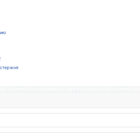
нию
2
 стержня