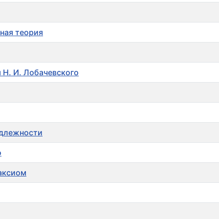
чная теория
 Н. И. Лобачевского
адлежности
о
аксиом