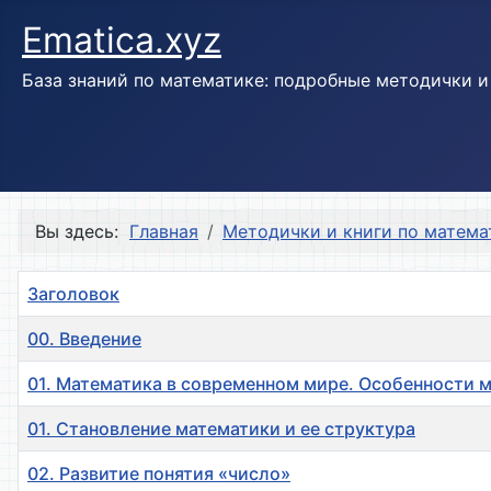
Ematica.xyz
База знаний по математике: подробные методички 
Вы здесь:
Главная
Методички и книги по матема
Заголовок
00. Введение
01. Математика в современном мире. Особенности
01. Становление математики и ее структура
02. Развитие понятия «число»