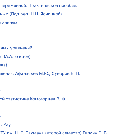
переменной. Практическое пособие.
ых (Под ред. Н.Н. Ясницкой)
ременных
ных уравнений
 (А.А. Ельцов)
ова)
ения. Афанасьев М.Ю., Суворов Б. П.
.
ой статистике Комогорцев В. Ф.
ю
. Рау
У им. Н. Э. Баумана (второй семестр) Галкин С. В.