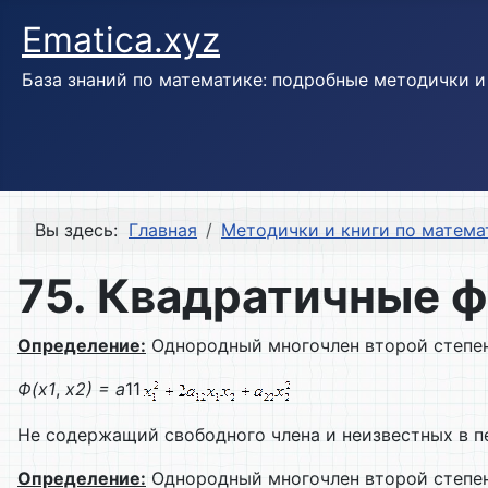
Ematica.xyz
База знаний по математике: подробные методички 
Вы здесь:
Главная
Методички и книги по матема
75. Квадратичные 
Определение:
Однородный многочлен второй степе
Ф(х1
,
х2) = а
11
Не содержащий свободного члена и неизвестных в п
Определение:
Однородный многочлен второй степе