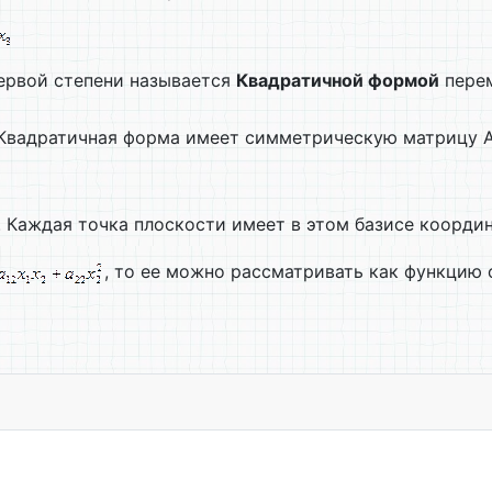
ервой степени называется
Квадратичной формой
пере
 Квадратичная форма имеет симметрическую матрицу 
. Каждая точка плоскости имеет в этом базисе координа
, то ее можно рассматривать как функцию о
торы линейного преобразования