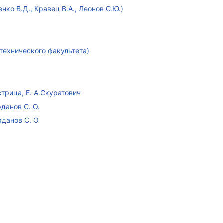
ко В.Д., Кравец В.А., Леонов С.Ю.)
технического факультета)
стрица, Е. А.Скуратович
данов С. О.
рданов С. О