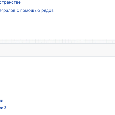
остранстве
тегралов с помощью рядов
ии
ии 2