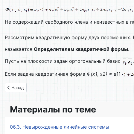
Не содержащий свободного члена и неизвестных в п
Рассмотрим квадратичную форму двух переменных.
называется
Определителем квадратичной формы
.
Пусть на плоскости задан ортогональный базис
Если задана квадратичная форма
Ф(х1
,
х2) = а
11
Предыдущий: 74. Собственные значения и собственные век
Назад
Материалы по теме
06.3. Невырожденные линейные системы