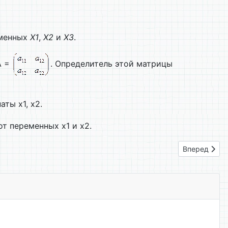
менных
Х1
,
Х2
и
Х3
.
А =
. Определитель этой матрицы
ты х1, х2.
т переменных х1 и х2.
Следующий: 
Вперед