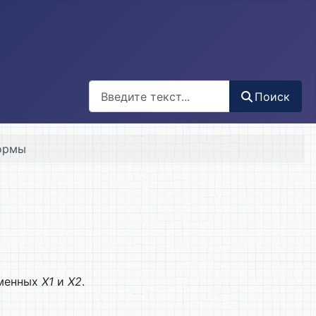
Поиск
Поиск
формы
менных
Х1
и
Х2
.