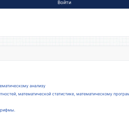
Войти
атематическому анализу
ятностей, математической статистике, математическому прогр
арифмы.