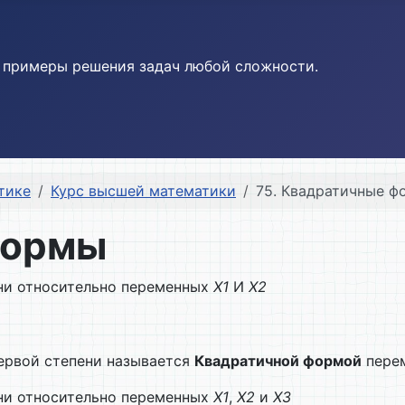
и примеры решения задач любой сложности.
тике
Курс высшей математики
75. Квадратичные 
формы
ни относительно переменных
Х1
И
Х2
ервой степени называется
Квадратичной формой
пере
ни относительно переменных
Х1
,
Х2
и
Х3