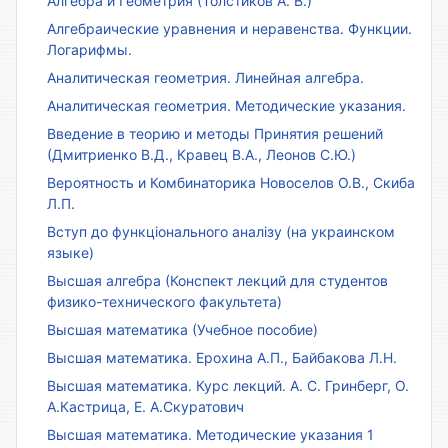
Алгебра и Геометрия (Толстиков А. В.)
Алгебраические уравнения и неравенства. Функции.
Логарифмы.
Аналитическая геометрия. Линейная алгебра.
Аналитическая геометрия. Методические указания.
Введение в теорию и методы Принятия решений
(Дмитриенко В.Д., Кравец В.А., Леонов С.Ю.)
Вероятность и Комбинаторика Новоселов О.В., Скиба
Л.П.
Вступ до функціонального аналізу (на украинском
языке)
Высшая алгебра (Конспект лекций для студентов
физико-технического факультета)
Высшая математика (Учебное пособие)
Высшая математика. Ерохина А.П., Байбакова Л.Н.
Высшая математика. Курс лекций. А. С. Гринберг, О.
А.Кастрица, Е. А.Скуратович
Высшая математика. Методические указания 1