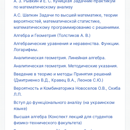
А. З. Рывкин и Е. С. Куницкая Задачник-практикум
по математическому анализу
А.С. Шапкин Задачи по высшей математике, теории
вероятностей, математической статистике,
математическому программированию с решениями.
Алгебра и Геометрия (Толстиков А. В.)
Алгебраические уравнения и неравенства. Функции.
Логарифмы.
Аналитическая геометрия. Линейная алгебра.
Аналитическая геометрия. Методические указания.
Введение в теорию и методы Принятия решений
(Дмитриенко В.Д., Кравец В.А., Леонов С.Ю.)
Вероятность и Комбинаторика Новоселов О.В., Скиба
Л.П.
Вступ до функціонального аналізу (на украинском
языке)
Высшая алгебра (Конспект лекций для студентов
физико-технического факультета)