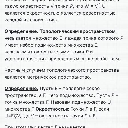
такую окрестность V точки
Р
, что W = V Ì U
является окрестностью является окрестностью
каждой из своих точек.
Определение.
Топологическим пространством
незывается множество Е, каждая точка которого
Р
имеет набор подмножеств множества Е,
называемых окрестностями точки
Р
и
удовлетворяющих приведенным выше свойствам.
Частным случаем топологического пространства
является метрическое пространство.
Определение.
Пусть Е – топологическое
пространство, а F – его подмножество. Пусть
Р
–
точка множества F. Назовем подмножество U
множества F
Окрестностью
Точки
Р
в F, если
U=FÇV, где V – окрестность точки
Р
в E.
При этом множество F называется