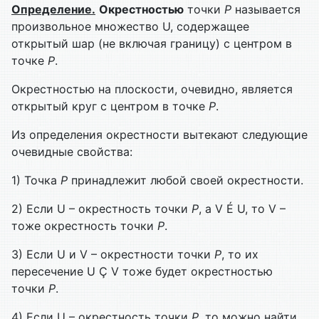
Определение.
Окрестностью
точки
Р
называется
произвольное множество U, содержащее
открытый шар (не включая границу) с центром в
точке
Р
.
Окрестностью на плоскости, очевидно, является
открытый круг с центром в точке
Р
.
Из определения окрестности вытекают следующие
очевидные свойства:
1) Точка
Р
принадлежит любой своей окрестности.
2) Если U – окрестность точки
Р
, а V É U, то V –
тоже окрестность точки
Р
.
3) Если U и V – окрестности точки
Р
, то их
пересечение U Ç V тоже будет окрестностью
точки
Р
.
4) Если U – окрестность точки
Р
, то можно найти