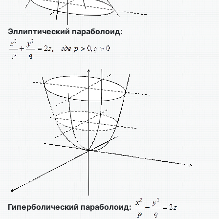
Эллиптический параболоид:
Гиперболический параболоид: