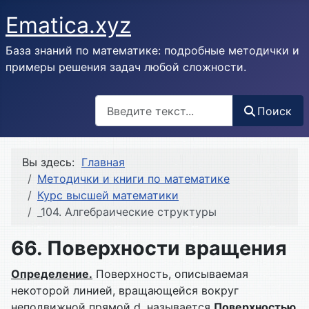
Ematica.xyz
База знаний по математике: подробные методички и
примеры решения задач любой сложности.
Поиск
Поиск
Вы здесь:
Главная
Методички и книги по математике
Курс высшей математики
_104. Алгебраические структуры
66. Поверхности вращения
Определение.
Поверхность, описываемая
некоторой линией, вращающейся вокруг
неподвижной прямой d, называется
Поверхностью