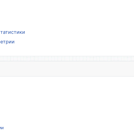
статистики
метрии
ии