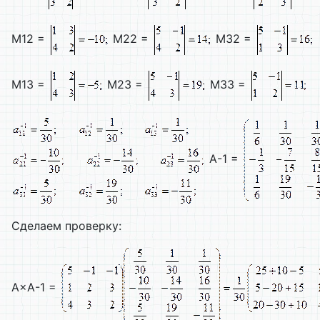
M12 =
M22 =
M32 =
M13 =
M23 =
M33 =
A-1 =
Cделаем проверку:
A×A-1 =