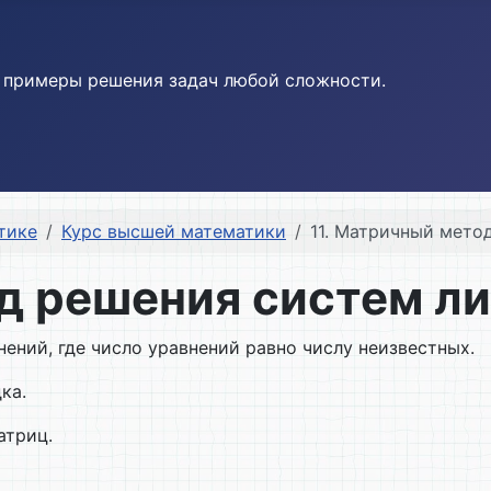
и примеры решения задач любой сложности.
тике
Курс высшей математики
11. Матричный мето
од решения систем л
ний, где число уравнений равно числу неизвестных.
ка.
атриц.