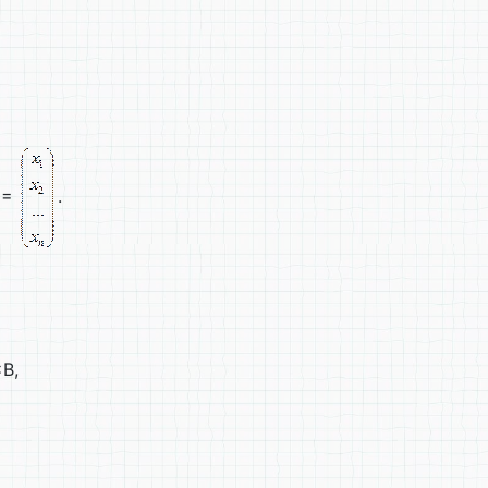
X =
.
B,