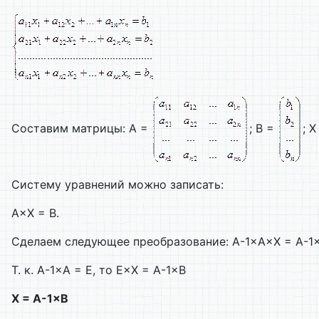
Составим матрицы: A =
; B =
; 
Систему уравнений можно записать:
A×X = B.
Сделаем следующее преобразование: A-1×A×X = A-1×
Т. к. А-1×А = Е, то Е×Х = А-1×В
Х = А-1
×
В