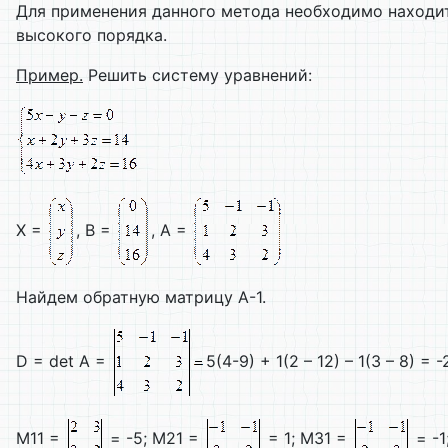
Для применения данного метода необходимо находи
высокого порядка.
Пример
.
Решить систему уравнений:
Х =
, B =
, A =
Найдем обратную матрицу А-1.
D = det A =
5(4-9) + 1(2 – 12) – 1(3 – 8) = 
M11 =
= -5; M21 =
= 1; M31 =
= -1