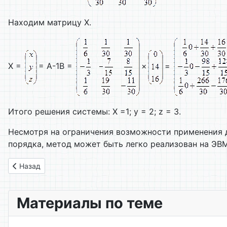
Находим матрицу Х.
Х =
= А-1В =
×
=
Итого решения системы:
X =1; y = 2; z = 3.
Несмотря на ограничения возможности применения д
порядка, метод может быть легко реализован на ЭВМ
Предыдущий: 10. Теорема о базисном миноре
Назад
Материалы по теме