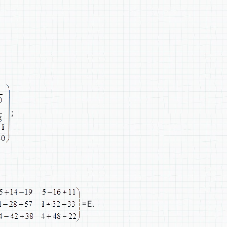
;
=E.