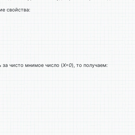
ие свойства:
ь за чисто мнимое число (
Х=0
), то получаем: