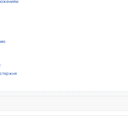
иложениям
нию
2
 стержня