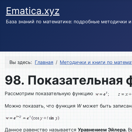
Ematica.xyz
База знаний по математике: подробные методички 
Вы здесь:
Главная
Методички и книги по матема
98. Показательная 
Рассмотрим показательную функцию
Можно показать, что функция
W
может быть записана
Данное равенство называется
Уравнением Эйлера.
В