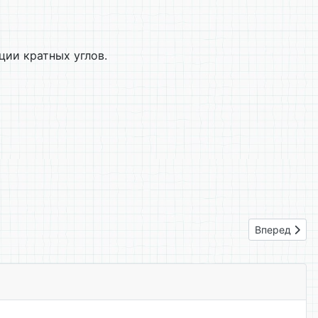
ии кратных углов.
Следующий: 
Вперед