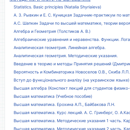
Statistics. Basic principles (Natalia Shyriaieva)
А. З. Рывкин и Е. С. Куницкая Задачник-практикум по м
А.С. Шапкин Задачи по высшей математике, теории веро
Алгебра и Геометрия (Толстиков А. В.)
Алгебраические уравнения и неравенства. Функции. Лог
Аналитическая геометрия. Линейная алгебра.
Аналитическая геометрия. Методические указания.
Введение в теорию и методы Принятия решений (Дмитриен
Вероятность и Комбинаторика Новоселов О.В., Скиба Л.П.
Вступ до функціонального аналізу (на украинском языке)
Высшая алгебра (Конспект лекций для студентов физико-
Высшая математика (Учебное пособие)
Высшая математика. Ерохина А.П., Байбакова Л.Н.
Высшая математика. Курс лекций. А. С. Гринберг, О. А.Ка
Высшая математика. Методические указания 1 часть. Кар
Высшая математика. Методические указания 2 часть. Ка