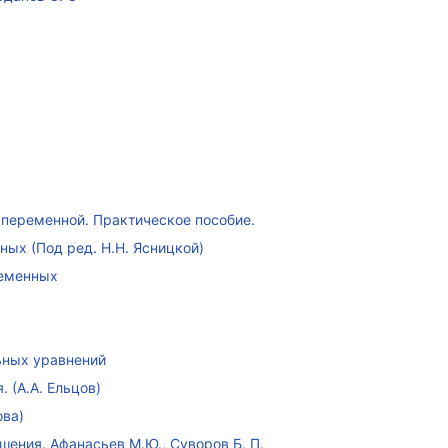
переменной. Практическое пособие.
ых (Под ред. Н.Н. Ясницкой)
ременных
ных уравнений
 (А.А. Ельцов)
ова)
ения. Афанасьев М.Ю., Суворов Б. П.