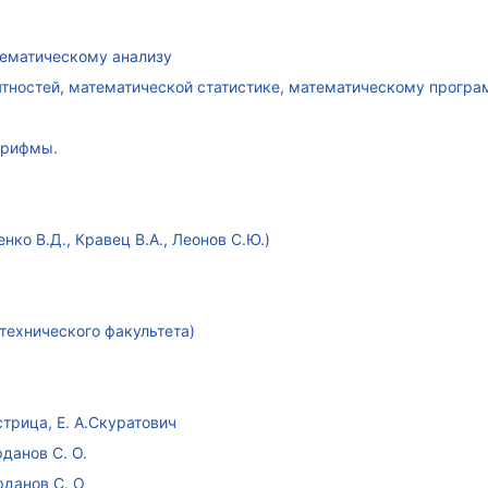
атематическому анализу
ятностей, математической статистике, математическому прогр
арифмы.
ко В.Д., Кравец В.А., Леонов С.Ю.)
технического факультета)
стрица, Е. А.Скуратович
данов С. О.
рданов С. О