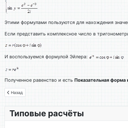
Этими формулами пользуются для нахождения значен
Если представить комплексное число в тригонометр
И воспользуемся формулой Эйлера:
Полученное равенство и есть
Показательная форма 
Предыдущий: 97. Действия с комплексными числами
Назад
Типовые расчёты