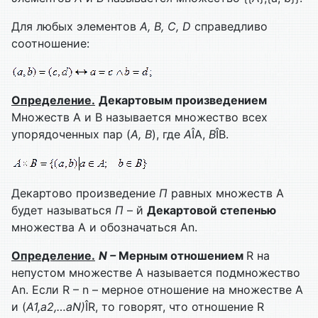
Для любых элементов
A
,
B
,
C
,
D
справедливо
соотношение:
Определение.
Декартовым произведением
Множеств А и В называется множество всех
упорядоченных пар (
A
,
B
), где
А
ÎА,
B
ÎB.
Декартово произведение
П
равных множеств А
будет называться
П
– й
Декартовой степенью
множества А и обозначаться Аn.
Определение.
N
–
Мерным отношением
R на
непустом множестве А называется подмножество
Аn. Если R – n – мерное отношение на множестве А
и (
А1,а2,…а
N
)
ÎR, то говорят, что отношение R