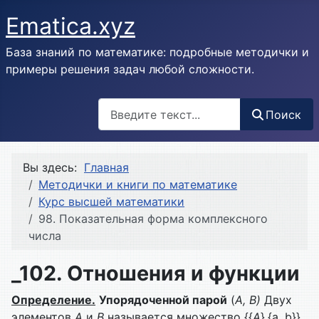
Ematica.xyz
База знаний по математике: подробные методички и
примеры решения задач любой сложности.
Поиск
Поиск
Вы здесь:
Главная
Методички и книги по математике
Курс высшей математики
98. Показательная форма комплексного
числа
_102. Отношения и функции
Определение.
Упорядоченной парой
(
A,
B
)
Двух
элементов
A
и
B
называется множество {{
A
},{a, b}}.