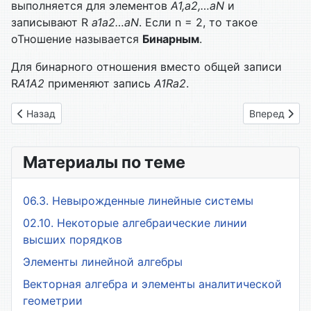
выполняется для элементов
А1,а2,…а
N
и
записывают R
а1а2…а
N
. Если n = 2, то такое
о
Тношение называется
Бинарным
.
Для бинарного отношения вместо общей записи
R
A
1
A
2
применяют запись
А1
Ra
2
.
Предыдущий: _101. Операции над множествами
Следующий: 
Назад
Вперед
Материалы по теме
06.3. Невырожденные линейные системы
02.10. Некоторые алгебраические линии
высших порядков
Элементы линейной алгебры
Векторная алгебра и элементы аналитической
геометрии