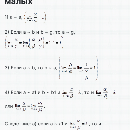
малых
1) a ~ a,
2) Если a ~ b и b ~ g, то a ~ g,
3) Если a ~ b, то b ~ a,
4) Если a ~ a1 и b ~ b1 и
, то и
или
.
Следствие:
а) если a ~ a1 и
, то и