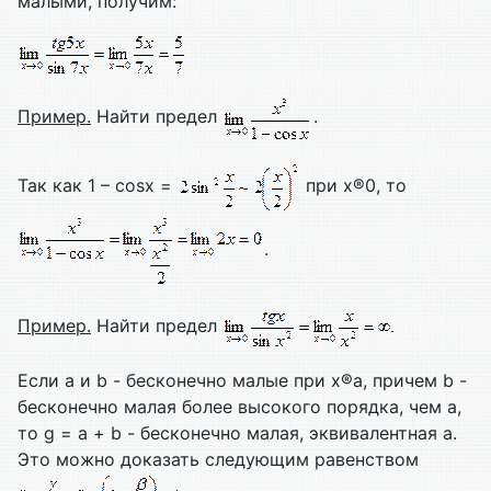
малыми, получим:
Пример.
Найти предел
.
Так как 1 – cosx =
при х®0, то
.
Пример.
Найти предел
Если a и b - бесконечно малые при х®а, причем b -
бесконечно малая более высокого порядка, чем a,
то g = a + b - бесконечно малая, эквивалентная a.
Это можно доказать следующим равенством