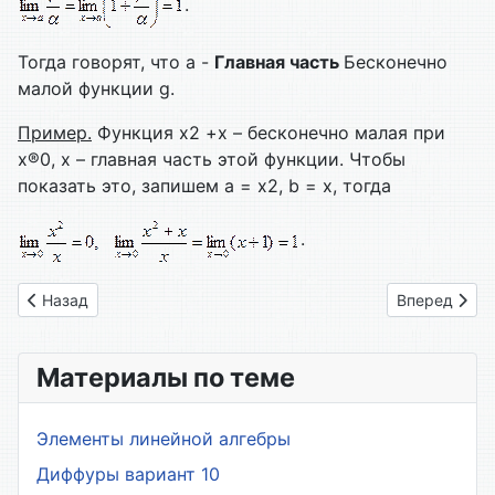
.
Тогда говорят, что a -
Главная часть
Бесконечно
малой функции g.
Пример.
Функция х2 +х – бесконечно малая при
х®0, х – главная часть этой функции. Чтобы
показать это, запишем a = х2, b = х, тогда
.
Предыдущий: 86. Сравнение бесконечно малых функций
Следующий: 
Назад
Вперед
Материалы по теме
Элементы линейной алгебры
Диффуры вариант 10