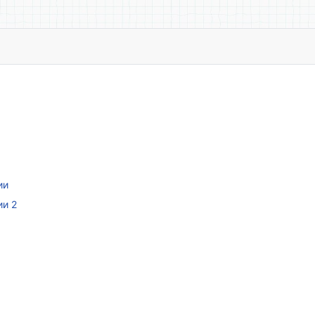
ии
ии 2