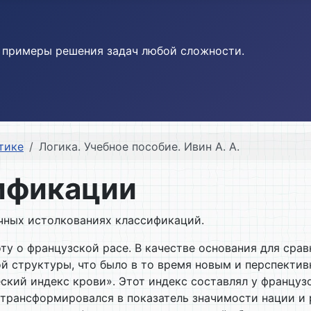
и примеры решения задач любой сложности.
тике
Логика. Учебное пособие. Ивин А. А.
сификации
очных истолкованиях классификаций.
боту о французской расе. В качестве основания для ср
кой структуры, что было в то время новым и перспект
ий индекс крови». Этот индекс составлял у французов 
 трансформировался в показатель значимости нации и 