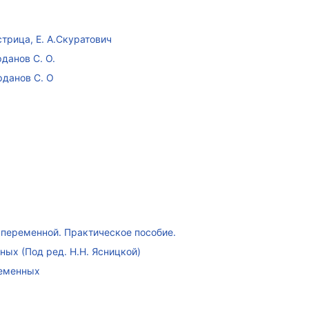
стрица, Е. А.Скуратович
данов С. О.
рданов С. О
переменной. Практическое пособие.
ых (Под ред. Н.Н. Ясницкой)
ременных