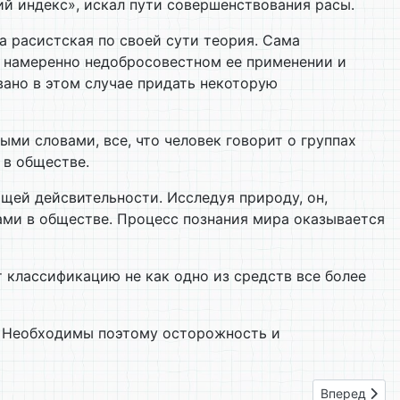
ий индекс», искал пути совершенствования расы.
а расистская по своей сути теория. Сама
 в намеренно недобросовестном ее применении и
ано в этом случае придать некоторую
и словами, все, что человек говорит о группах
 в обществе.
ющей дейсвительности. Исследуя природу, он,
ами в обществе. Процесс познания мира оказывается
 классификацию не как одно из средств все более
. Необходимы поэтому осторожность и
Следующий: 
Вперед