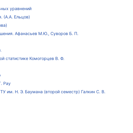
ных уравнений
 (А.А. Ельцов)
ова)
ения. Афанасьев М.Ю., Суворов Б. П.
.
ой статистике Комогорцев В. Ф.
ю
. Рау
У им. Н. Э. Баумана (второй семестр) Галкин С. В.