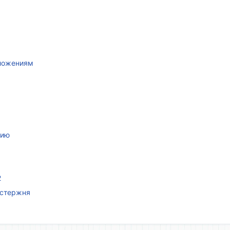
иложениям
нию
2
 стержня