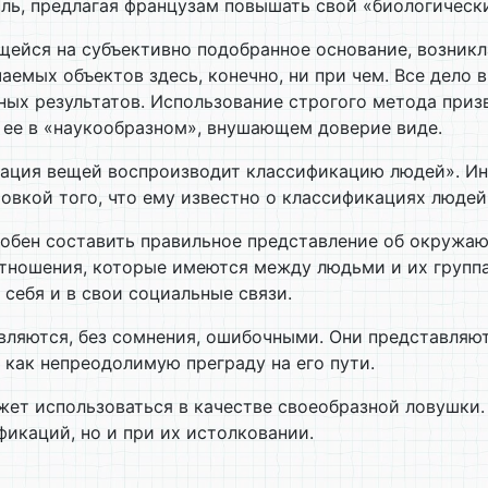
иаль, предлагая французам повышать свой «биологическ
ейся на субъективно подобранное основание, возникл
емых объектов здесь, конечно, ни при чем. Все дело
х результатов. Использование строгого метода призв
ь ее в «наукообразном», внушающем доверие виде.
ация вещей воспроизводит классификацию людей». Иным
овкой того, что ему известно о классификациях людей
особен составить правильное представление об окружа
 отношения, которые имеются между людьми и их групп
 себя и в свои социальные связи.
вляются, без сомнения, ошибочными. Они представляют
 как непреодолимую преграду на его пути.
жет использоваться в качестве своеобразной ловушки
икаций, но и при их истолковании.