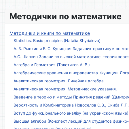
Методички по математике
Методички и книги по математике
Statistics. Basic principles (Natalia Shyriaieva)
А. З. Рывкин и Е. С. Куницкая Задачник-практикум по м
А.С. Шапкин Задачи по высшей математике, теории веро
Алгебра и Геометрия (Толстиков А. В.)
Алгебраические уравнения и неравенства. Функции. Лог
Аналитическая геометрия. Линейная алгебра.
Аналитическая геометрия. Методические указания.
Введение в теорию и методы Принятия решений (Дмитриен
Вероятность и Комбинаторика Новоселов О.В., Скиба Л.П.
Вступ до функціонального аналізу (на украинском языке)
Высшая алгебра (Конспект лекций для студентов физико-