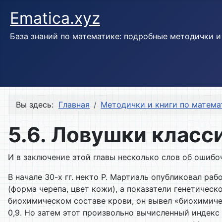
Ematica.xyz
База знаний по математике: подробные методички 
Вы здесь:
Главная
Методички и книги по матема
5.6. Ловушки клас
И в заключение этой главы несколько слов об ошиб
В начале 30-х гг. некто Р. Мартиаль опубликовал ра
(форма черепа, цвет кожи), а показатели генетичес
биохимическом составе крови, он вывел «биохимическ
0,9. Но затем этот произвольно вычисленный индекс