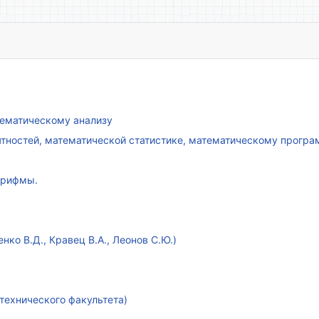
атематическому анализу
ятностей, математической статистике, математическому прогр
арифмы.
ко В.Д., Кравец В.А., Леонов С.Ю.)
технического факультета)