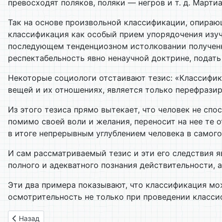
превосходят поляков, поляки — негров и т. д. Март
Так на основе произвольной классификации, опирающ
классификация как особый прием упорядочения изуча
последующем тенденциозном истолковании полученны
респектабельность явно ненаучной доктрине, подат
Некоторые социологи отстаивают тезис: «Классифик
вещей и их отношениях, является только перефразир
Из этого тезиса прямо вытекает, что человек не сп
помимо своей воли и желания, переносит на нее те
в итоге непрерывным углублением человека в самого
И сам рассматриваемый тезис и эти его следствия я
полного и адекватного познания действительности, а
Эти два примера показывают, что классификация мо
осмотрительность не только при проведении классиф
Предыдущий: 5.5. Еще примеры классификации
Назад