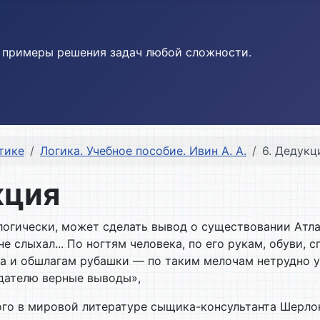
и примеры решения задач любой сложности.
тике
Логика. Учебное пособие. Ивин А. А.
6. Дедукц
кция
логически, может сделать вывод о существовании Атл
 не слыхал... По ногтям человека, по его рукам, обуви,
а и обшлагам рубашки — по таким мелочам нетрудно уг
юдателю верные выводы»,
ого в мировой литературе сыщика-консультанта Шерлок