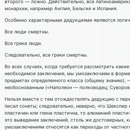
второго — ложно. Действительно, все латиноамерика
монархии, например Англия, Бельгия и Испания.
Особенно характерными дедукциями являются логиче
Все люди смертны.
Все греки люди.
Следовательно, все греки смертны.
Во всех случаях, когда требуется рассмотреть каки
необходимое заключение, мы умозаключаем в форме д
предметах определенного класса (общему знанию), 
необоснованным («Наполеон — полководец; Суворов 
Нельзя вместе с тем отождествлять дедукцию с пер
писал сонеты; следовательно, неверно, что Шекспир
пластичен или глина пластична, то алюминий пластич
это выведение заключений, столь же достоверных, 
умозаключениям относятся как переходы от частного