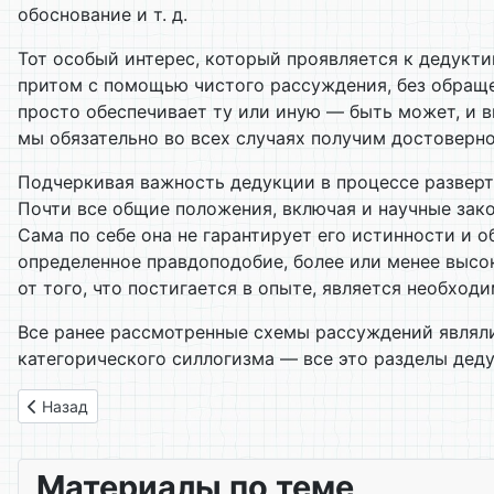
обоснование и т. д.
Тот особый интерес, который проявляется к дедукт
притом с помощью чистого рассуждения, без обращен
просто обеспечивает ту или иную — быть может, и 
мы обязательно во всех случаях получим достоверно
Подчеркивая важность дедукции в процессе разверты
Почти все общие положения, включая и научные зак
Сама по себе она не гарантирует его истинности и 
определенное правдоподобие, более или менее высо
от того, что постигается в опыте, является необхо
Все ранее рассмотренные схемы рассуждений являли
категорического силлогизма — все это разделы деду
Предыдущий: 5.6. Ловушки классификации
Назад
Материалы по теме