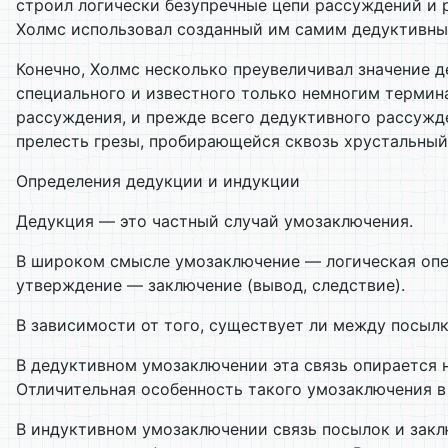
строил логически безупречные цепи рассуждений и р
Холмс использовал созданный им самим дедуктивный 
Конечно, Холмс несколько преувеличивал значение д
специального и известного только немногим термин
рассуждения, и прежде всего дедуктивного рассужде
прелесть грезы, пробирающейся сквозь хрустальный
Определения дедукции и индукции
Дедукция — это частный случай умозаключения.
В широком смысле умозаключение — логическая опер
утверждение — заключение (вывод, следствие).
В зависимости от того, существует ли между посыл
В дедуктивном умозаключении эта связь опирается н
Отличительная особенность такого умозаключения в 
В индуктивном умозаключении связь посылок и заклю