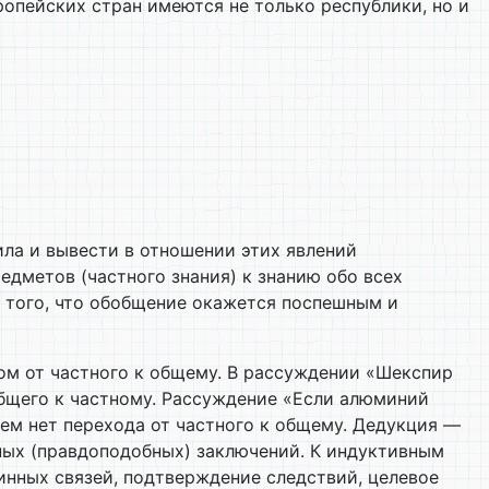
опейских стран имеются не только республики, но и
ила и вывести в отношении этих явлений
дметов (частного знания) к знанию обо всех
ь того, что обобщение окажется поспешным и
ом от частного к общему. В рассуждении «Шекспир
 общего к частному. Рассуждение «Если алюминий
нем нет перехода от частного к общему. Дедукция —
ных (правдоподобных) заключений. К индуктивным
инных связей, подтверждение следствий, целевое