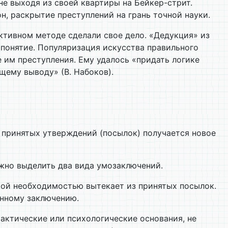
е выходя из своей квартиры на Бейкер-стрит.
н, раскрытие преступлений на грань точной науки.
ктивном методе сделали свое дело. «Дедукция» из
понятие. Популяризация искусства правильного
 им преступления. Ему удалось «придать логике
ему выводу» (В. Набоков).
 принятых утверждений (посылок) получается новое
ожно выделить два вида умозаключений.
ской необходимостью вытекает из принятых посылок.
инному заключению.
фактические или психологические основания, не