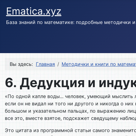
Ematica.xyz
База знаний по математике: подробные методички 
Вы здесь:
Главная
Методички и книги по матема
6. Дедукция и инду
«По одной капле воды... человек, умеющий мыслить 
если он не видал ни того ни другого и никогда о них
большом и указательном пальцах, по выражению лиц
все это, вместе взятое, подскажет сведущему набл
Это цитата из программной статьи самого знаменит