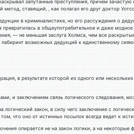
аскрывал запутанные преступления, причем зачастую н
метод, ставящий, , как полагал его друг доктор Уотсо
едукции в криминалистике, но его рассуждения о деду
а превратилась в общеупотребительное и даже модное 
ния, — не меньшая заслуга Холмса, чем все раскрытые
 лабиринт возможных дедукций к единственному сияющ
ация, в результате которой из одного или нескольких
ками, и заключением связь логического следования, м
а логический закон, в силу чего заключение с логиче
том, что оно от истинных посылок всегда ведет к ист
чения опирается не на закон логики, а на некоторые 