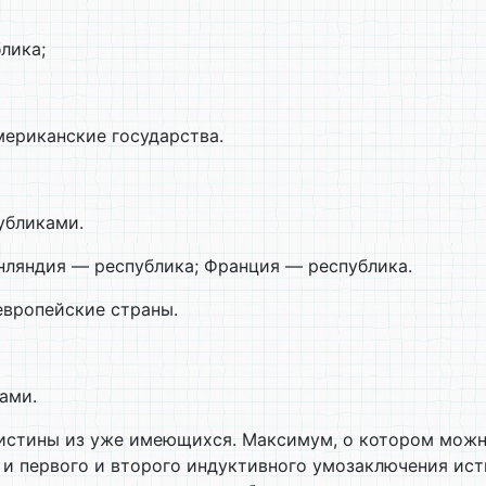
лика;
мериканские государства.
убликами.
нляндия — республика; Франция — республика.
европейские страны.
ами.
 истины из уже имеющихся. Максимум, о котором можн
и первого и второго индуктивного умозаключения исти