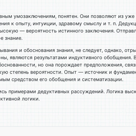
ивным умозаключениям, понятен. Они позволяют из уже
ия к опыту, интуиции, здравому смыслу и т. п. Дедукц
высокую — вероятность истинного заключения. Отправл
е знание.
вания и обоснования знания, не следует, однако, отр
оны, являются результатами индуктивного обобщения. 
обоснованности, но она порождает предположения, св
кую степень вероятности. Опыт — источник и фундамен
димым средством его обобщения и систематизации.
сь примерами дедуктивных рассуждений. Логика выска
ктивной логики.