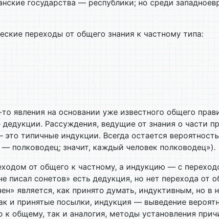
нские государства — республики; но среди западноевр
ские переходы от общего знания к частному типа:
е-то явления на основании уже известного общего прав
едукции. Рассуждения, ведущие от знания о части пре
— это типичные индукции. Всегда остается вероятност
— полководец; значит, каждый человек полководец»).
еходом от общего к частному, а индукцию — с переход
 не писал сонетов» есть дедукция, но нет перехода от
ен» является, как принято думать, индуктивным, но в 
как и принятые посылки, индукция — выведение вероят
 к общему, так и аналогия, методы установления прич