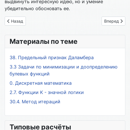
выдвинуть интересную идею, но и умение
убедительно обосновать ее.
Предыдущий: 1.2. Задачи логики
Следующий: 
Назад
Вперед
Материалы по теме
38. Предельный признак Даламбера
3.3 Задачи по минимизации и доопределению
булевых функций
0. Дискретная математика
2.7. Функции K - значной логики
30.4. Метод итераций
Типовые расчёты