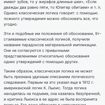
имеют зубов, то у жирафов длинные шеи», «Если
дважды два равно пяти, то Юпитер обитаем» и т. п.
Однако классическая логика говорит: с помощью
ложного утверждения можно обосновать все, что
угодно.
Эти и подобные им положения об обосновании, 9т-
стаиваемые классической логикой, получили
название парадоксов материальной импликации.
Они не согласуются с привычными
представлениями относительно обоснования
одних утверждений с помощью других.
Таким образом, классическая логика не может
быть признана удачным описанием логического
следования. Первым на это указал еще в 1912 г.
американский логик К. Льюис. Тогда логика
находилась на подъеме, она казалась безупречной,
и критика Льюиса в ее адрес не была воспринята
всерьез. Его даже обвинили в непонимании