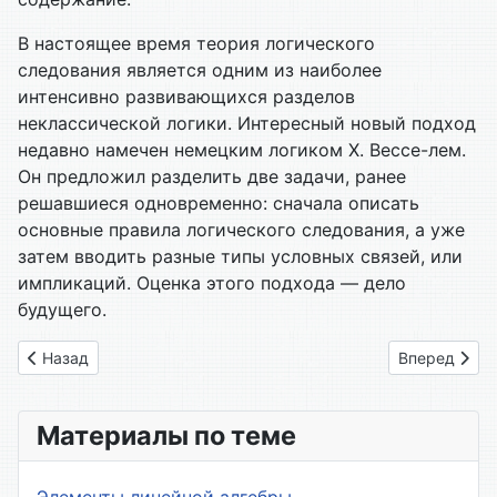
В настоящее время теория логического
следования является одним из наиболее
интенсивно развивающихся разделов
неклассической логики. Интересный новый подход
недавно намечен немецким логиком Х. Вессе-лем.
Он предложил разделить две задачи, ранее
решавшиеся одновременно: сначала описать
основные правила логического следования, а уже
затем вводить разные типы условных связей, или
импликаций. Оценка этого подхода — дело
будущего.
Предыдущий: 3.06. Законы логики норм
Следующий: 
Назад
Вперед
Материалы по теме