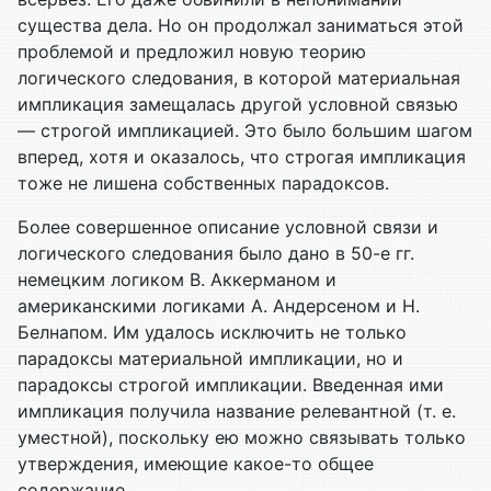
существа дела. Но он продолжал заниматься этой
проблемой и предложил новую теорию
логического следования, в которой материальная
импликация замещалась другой условной связью
— строгой импликацией. Это было большим шагом
вперед, хотя и оказалось, что строгая импликация
тоже не лишена собственных парадоксов.
Более совершенное описание условной связи и
логического следования было дано в 50-е гг.
немецким логиком В. Аккерманом и
американскими логиками А. Андерсеном и Н.
Белнапом. Им удалось исключить не только
парадоксы материальной импликации, но и
парадоксы строгой импликации. Введенная ими
импликация получила название релевантной (т. е.
уместной), поскольку ею можно связывать только
утверждения, имеющие какое-то общее
содержание.